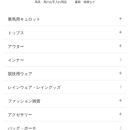
馬具・馬のお手入れ用品
書籍・雑貨など
乗馬用キュロット
トップス
すべてのキュロット
アウター
すべてのトップス
フルグリップ・尻革 キュロット
インナー
すべてのアウター
ポロシャツ
ニーグリップ・膝革 キュロット
競技用ウェア
コート
カットソー・Tシャツ・タンクトップ
ノーグリップ・共布 キュロット
レインウェア・レイングッズ
すべての競技用ウェア
ジャケット・ブルゾン
機能性シャツ・スポーツシャツ
ファッション雑貨
ショージャケット
ベスト
パーカー・トレーナー・スウェット
アクセサリー
すべてのファッション雑貨
ショーシャツ
その他 アウター
ニット・セーター
バッグ・ポーチ
すべてのアクセサリー