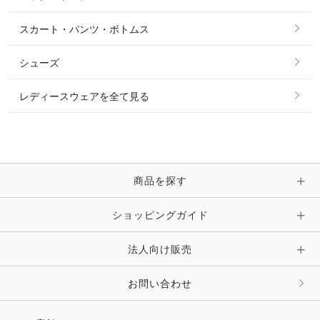
ソックス
タイ・タイピン・その他アクセサリー
シャツ・ブラウス・ワンピース
スカート・パンツ・ボトムス
リング
ベルト
その他 トップス
シューズ
ピアス・イヤリング
帽子・ヘア小物
レディースウェアを全て見る
ネックレス
マフラー・スカーフ・ストール・スヌード
ブレスレット・バングル・アンクレット
手袋
ピン・ブローチ・コサージュ
商品を探す
時計・財布・キーケース・革小物
ショッピングガイド
その他 アクセサリー
キーホルダー・チャーム・ストラップ
法人向け販売
その他 ファッション雑貨
お問い合わせ