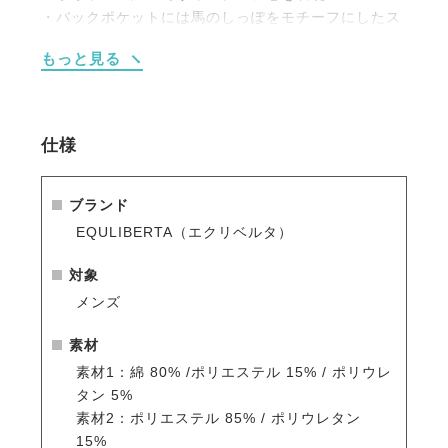
・バックポケットには馬のしっぽをモチーフにしたス
テッチ。
もっと見る
・軽くて通気性や伸縮性のよい素材で快適です。
・ポケットはフロントに3ヶ所、バックに2ヶ所。
・足首周りはストレッチ素材で着脱がスムーズです。
仕様
ブランド
EQULIBERTA（エクリベルタ）
対象
メンズ
素材
素材1：綿 80% /ポリエステル 15% / ポリウレ
タン 5%
素材2：ポリエステル 85% / ポリウレタン
15%