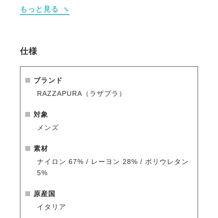
もっと見る
を効果的に吸収・分散します。
・圧力を分散させることで、デリケートな部分への負
担を軽減し、血行を妨げにくい構造です。長時間着用
による不快感を和らげ、快適な状態を維持します。
仕様
・天然由来のキチン・キトサン繊維で抗菌防臭効果の
ある「クラビオン」を使用、肌を優しくサポートし、
衛生的な状態を維持します。
ブランド
・無毒性シリコンゲルと天然素材のクラビオン生地を
RAZZAPURA（ラザプラ）
統合したデュアルシステムで、デリケートなゾーンを
保護します。
対象
・皮膚の通気性を制限しないため、汗を素早く逃が
メンズ
し、爽快なドライ感を保ちます。
・肌トラブルや擦り傷がある状態でも、衛生的に優し
素材
く肌をサポートし、トレーニング継続時の不快感を軽
ナイロン 67% / レーヨン 28% / ポリウレタン
減します。
5%
・汗を素早く逃がし、爽快なドライ感を保ちます。
・ウエスト内側は肌当たりの柔らかい生地になってお
原産国
り締め付けによる不快感を軽減。
イタリア
・化学的な処理がされていないため、使用や洗濯を繰