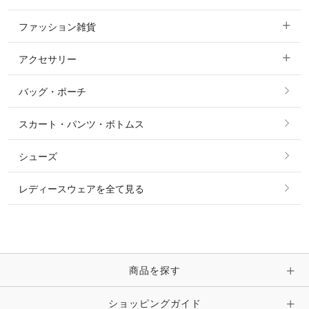
ジャケット・ブルゾン
機能性シャツ・スポーツシャツ
ファッション雑貨
ショージャケット
ベスト
パーカー・トレーナー・スウェット
アクセサリー
すべてのファッション雑貨
ショーシャツ
その他 アウター
ニット・セーター
バッグ・ポーチ
すべてのアクセサリー
ソックス
タイ・タイピン・その他アクセサリー
シャツ・ブラウス・ワンピース
スカート・パンツ・ボトムス
リング
ベルト
その他 トップス
シューズ
ピアス・イヤリング
帽子・ヘア小物
レディースウェアを全て見る
ネックレス
マフラー・スカーフ・ストール・スヌード
ブレスレット・バングル・アンクレット
手袋
ピン・ブローチ・コサージュ
商品を探す
時計・財布・キーケース・革小物
ショッピングガイド
その他 アクセサリー
キーホルダー・チャーム・ストラップ