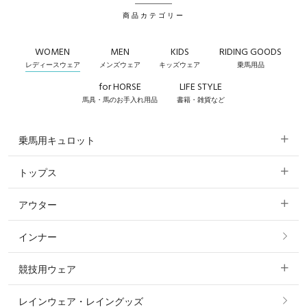
商品カテゴリー
WOMEN
MEN
KIDS
RIDING GOODS
レディースウェア
メンズウェア
キッズウェア
乗馬用品
for HORSE
LIFE STYLE
馬具・馬のお手入れ用品
書籍・雑貨など
乗馬用キュロット
トップス
すべてのキュロット
アウター
すべてのトップス
フルグリップ・尻革 キュロット
インナー
すべてのアウター
ポロシャツ
ニーグリップ・膝革 キュロット
競技用ウェア
コート
カットソー・Tシャツ・タンクトップ
ノーグリップ・共布 キュロット
レインウェア・レイングッズ
すべての競技用ウェア