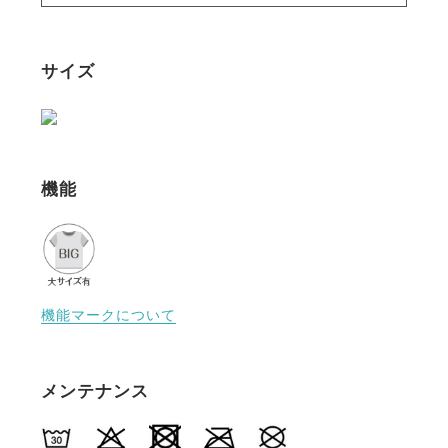
り返しても有効性は変化しません。
・解剖学に基づいた形状と、柔らかく快適な縫い目、
滑り止め付きのゴムなど、細部にまでこだわって製造
サイズ
されています。
・これまでにない最高の快適さを提供します。
・スポーツ時だけでなく日常生活のすべてにおいて、
完全な動きの自由をもたらし、インナーウェルビーイ
ングをサポートします。
機能
機能マークについて
メンテナンス