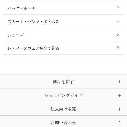
その他 アウター
ニット・セーター
バッグ・ポーチ
すべてのアクセサリー
ソックス
タイ・タイピン・その他アクセサリー
シャツ・ブラウス・ワンピース
スカート・パンツ・ボトムス
リング
ベルト
その他 トップス
シューズ
ピアス・イヤリング
帽子・ヘア小物
レディースウェアを全て見る
ネックレス
マフラー・スカーフ・ストール・スヌード
ブレスレット・バングル・アンクレット
手袋
ピン・ブローチ・コサージュ
商品を探す
時計・財布・キーケース・革小物
ショッピングガイド
その他 アクセサリー
キーホルダー・チャーム・ストラップ
法人向け販売
その他 ファッション雑貨
お問い合わせ