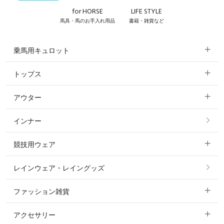
for HORSE
LIFE STYLE
馬具・馬のお手入れ用品
書籍・雑貨など
乗馬用キュロット
トップス
すべてのキュロット
アウター
すべてのトップス
フルグリップ・尻革 キュロット
インナー
すべてのアウター
ポロシャツ
ニーグリップ・膝革 キュロット
競技用ウェア
コート
カットソー・Tシャツ・タンクトップ
ノーグリップ・共布 キュロット
レインウェア・レイングッズ
すべての競技用ウェア
ジャケット・ブルゾン
機能性シャツ・スポーツシャツ
ファッション雑貨
ショージャケット
ベスト
パーカー・トレーナー・スウェット
アクセサリー
すべてのファッション雑貨
ショーシャツ