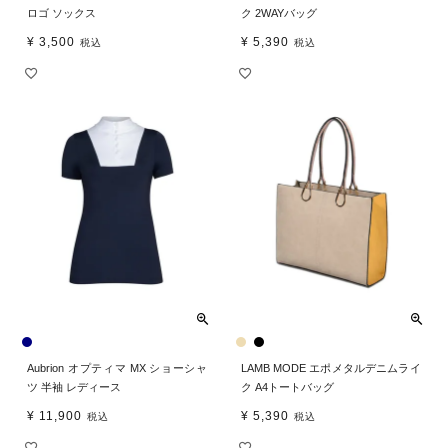
ロゴ ソックス
ク 2WAYバッグ
¥
3,500
¥
5,390
税込
税込
Aubrion オプティマ MX ショーシャ
LAMB MODE エポメタルデニムライ
ツ 半袖 レディース
ク A4トートバッグ
¥
11,900
¥
5,390
税込
税込