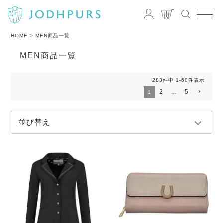
HOME
MEN商品一覧
MEN商品一覧
283
件中
1
-
60
件表示
2
5
1
…
並び替え