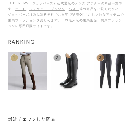
JODHPURS（ジョッパーズ）公式通販のメンズ アウターの商品一覧で
す。
コート
、
ジャケット・ブルゾン
、
ベスト
等の商品をご覧ください。
ジョッパーズは返品送料無料でご自宅で試着OK！おしゃれなアイテムで
乗馬ファッションを楽しめます。日本最大級の乗馬用品、乗馬ファッシ
ョンの専門通販サイトです。
RANKING
1
2
3
最近チェックした商品