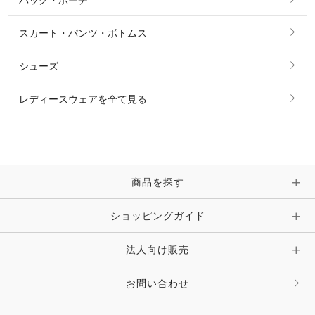
すべてのアクセサリー
ソックス
タイ・タイピン・その他アクセサリー
シャツ・ブラウス・ワンピース
スカート・パンツ・ボトムス
リング
ベルト
その他 トップス
シューズ
ピアス・イヤリング
帽子・ヘア小物
レディースウェアを全て見る
ネックレス
マフラー・スカーフ・ストール・スヌード
ブレスレット・バングル・アンクレット
手袋
ピン・ブローチ・コサージュ
商品を探す
時計・財布・キーケース・革小物
ショッピングガイド
その他 アクセサリー
キーホルダー・チャーム・ストラップ
法人向け販売
その他 ファッション雑貨
お問い合わせ