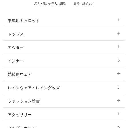
馬具・馬のお手入れ用品
書籍・雑貨など
乗馬用キュロット
トップス
すべてのキュロット
アウター
すべてのトップス
フルグリップ・尻革 キュロット
インナー
すべてのアウター
ポロシャツ
ニーグリップ・膝革 キュロット
競技用ウェア
コート
カットソー・Tシャツ・タンクトップ
ノーグリップ・共布 キュロット
レインウェア・レイングッズ
すべての競技用ウェア
ジャケット・ブルゾン
機能性シャツ・スポーツシャツ
ファッション雑貨
ショージャケット
ベスト
パーカー・トレーナー・スウェット
アクセサリー
すべてのファッション雑貨
ショーシャツ
その他 アウター
ニット・セーター
バッグ・ポーチ