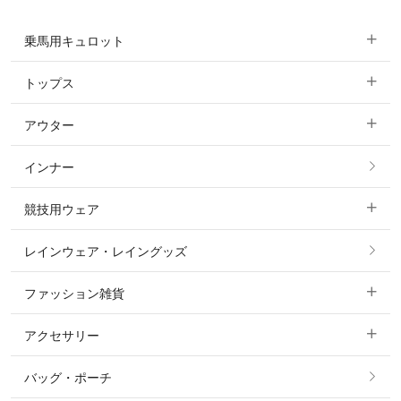
乗馬用キュロット
トップス
すべてのキュロット
アウター
すべてのトップス
フルグリップ・尻革 キュロット
インナー
すべてのアウター
ポロシャツ
ニーグリップ・膝革 キュロット
競技用ウェア
コート
カットソー・Tシャツ・タンクトップ
ノーグリップ・共布 キュロット
レインウェア・レイングッズ
すべての競技用ウェア
ジャケット・ブルゾン
機能性シャツ・スポーツシャツ
ファッション雑貨
ショージャケット
ベスト
パーカー・トレーナー・スウェット
アクセサリー
すべてのファッション雑貨
ショーシャツ
その他 アウター
ニット・セーター
バッグ・ポーチ
すべてのアクセサリー
ソックス
タイ・タイピン・その他アクセサリー