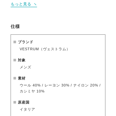
もっと見る
ントラストが素敵です。
・フロントはジップ開閉。
仕様
※シーズン品のため入荷数が少なく再販はありません
のでお早めのご注文をお勧めします。
人気商品はすぐに完売となりますので、新商品をいち
ブランド
早くご案内している
メールマガジン
や
LINE
をご活用く
VESTRUM（ヴェストラム）
ださい。
対象
メンズ
素材
ウール 40% / レーヨン 30% / ナイロン 20% /
カシミヤ 10%
原産国
イタリア