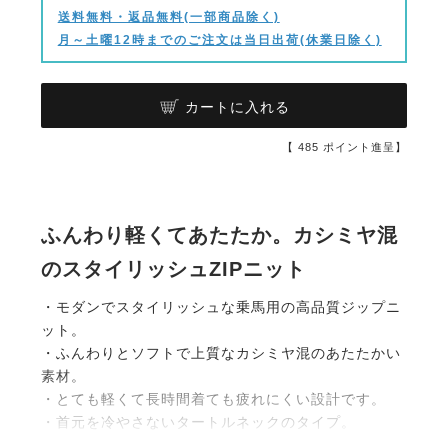
送料無料・返品無料(一部商品除く)
月～土曜12時までのご注文は当日出荷(休業日除く)
カートに入れる
【
485
ポイント進呈】
ふんわり軽くてあたたか。カシミヤ混
のスタイリッシュZIPニット
・モダンでスタイリッシュな乗馬用の高品質ジップニ
ット。
・ふんわりとソフトで上質なカシミヤ混のあたたかい
素材。
・とても軽くて長時間着ても疲れにくい設計です。
・首元を冷やさないタートルネックのタイプ。
・エッジが効いたブラックとルビーレッドの絶妙なコ