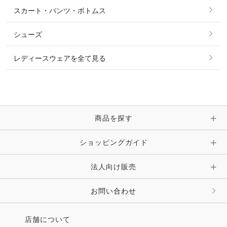
シャツ・ブラウス・ワンピース
スカート・パンツ・ボトムス
リング
ベルト
その他 トップス
シューズ
ピアス・イヤリング
帽子・ヘア小物
レディースウェアを全て見る
ネックレス
マフラー・スカーフ・ストール・スヌード
ブレスレット・バングル・アンクレット
手袋
ピン・ブローチ・コサージュ
商品を探す
時計・財布・キーケース・革小物
ショッピングガイド
その他 アクセサリー
キーホルダー・チャーム・ストラップ
法人向け販売
その他 ファッション雑貨
お問い合わせ
店舗について