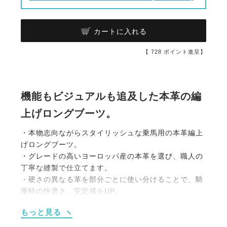
カートに入れる
【
728
ポイント進呈】
機能もビジュアルも追及した本革の編
上げロングブーツ。
・本物志向ながらスタイリッシュな乗馬用の本革編上
げロングブーツ。
・グレードの高いヨーロッパ産の本革を選び、職人の
丁寧な縫製で仕立てます。
・硬さの異なる革を部分ごとに使い分けることで、騎
乗時の快適さ、安定感をUP。
・フィット感、足なじみのよさはもちろんデザインに
もっと見る
もこだわった洗練されたブーツ。
・すべりにくいソール。