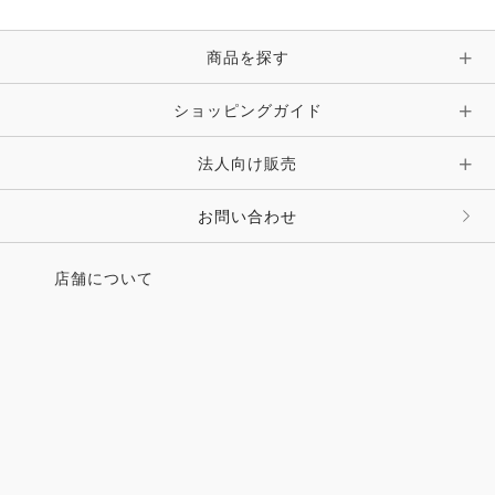
手袋
ピン・ブローチ・コサージュ
商品を探す
時計・財布・キーケース・革小物
ショッピングガイド
その他 アクセサリー
キーホルダー・チャーム・ストラップ
法人向け販売
その他 ファッション雑貨
お問い合わせ
店舗について