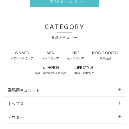
ご登録はこちら →
CATEGORY
商品カテゴリー
WOMEN
MEN
KIDS
RIDING GOODS
レディースウェア
メンズウェア
キッズウェア
乗馬用品
for HORSE
LIFE STYLE
馬具・馬のお手入れ用品
書籍・雑貨など
乗馬用キュロット
トップス
すべてのキュロット
アウター
すべてのトップス
フルグリップ・尻革 キュロット