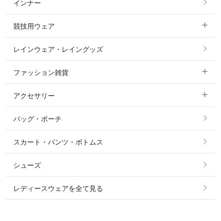
インナー
すべてのアウター
ポロシャツ
ニーグリップ・膝革 キュロット
競技用ウェア
コート
カットソー・Tシャツ・タンクトップ
ノーグリップ・共布 キュロット
レインウェア・レイングッズ
すべての競技用ウェア
ジャケット・ブルゾン
機能性シャツ・スポーツシャツ
ファッション雑貨
ショージャケット
ベスト
パーカー・トレーナー・スウェット
アクセサリー
すべてのファッション雑貨
ショーシャツ
その他 アウター
ニット・セーター
バッグ・ポーチ
すべてのアクセサリー
ソックス
タイ・タイピン・その他アクセサリー
シャツ・ブラウス・ワンピース
スカート・パンツ・ボトムス
リング
ベルト
その他 トップス
シューズ
ピアス・イヤリング
帽子・ヘア小物
レディースウェアを全て見る
ネックレス
マフラー・スカーフ・ストール・スヌード
ブレスレット・バングル・アンクレット