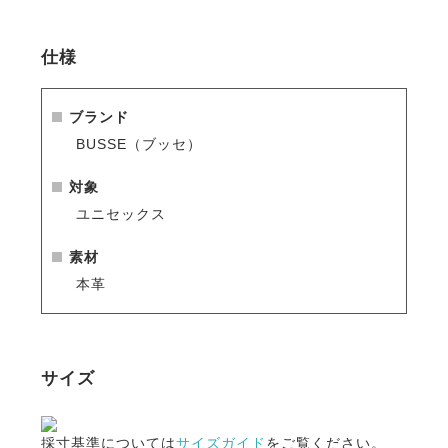
・着脱しやすいバックファスナー。
・ストレッチ素材を部分的にあしらうことで、さらに
仕様
着脱がスムーズになるように設計。
・安定感を高め、一日中履いても疲れにくい衝撃吸収
の効果が高いインソールを採用。
ブランド
・ライディングウエアや馬具と合わせてコーデが楽し
BUSSE（ブッセ）
める3色展開。
・別売りのシューレース（多色展開）とカラーリング
対象
を楽しむことができます。
ユニセックス
・
BUSSE ラヴァル ライディングブーツ用 シューレー
スはこちら
素材
本革
サイズ
採寸基準については
サイズガイド
をご覧ください。