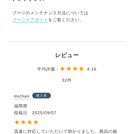
ブーツのメンテナンス方法については
そこで日本屈指の靴の産地、神戸・長田で長い歴史を
ブーツケアガイド
をご覧ください。
もつ老舗メーカーに協力を依頼しました。
そしてサンプルを製作しインストラクターによる騎乗
テストを行います。
テスト結果をフィードバックしてラストを削ったり、
肉付けしたり。
またロングブーツなので足首より上側は木型ではなく
型紙でデザインされるのですが、
この部分も合わせて細かく調整されます。
4.16
素材に問題があれば革の種類やなめし方を変えたりし
32
て完成に近づけていきます。
そうして、３年以上の時間と10足以上の試作品を経て
最終サンプルが完成しました。
michan
購入者
福岡県
ブーツの量産は、長年ドイツや英国向けに乗馬ブーツ
投稿日
2025/09/07
を生産してきた海外工場に依頼しました。
何度か量産サンプルの修正を繰り返し、さらに1年の
歳月を掛けて皆様に提供できるブーツが完成しまし
迅速に対応していただいて助かりました。商品の箱