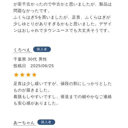
た。
が若干古かったので中古かと思いましたが、製品は
問題なかったです。

多くの人の想いを経て完成したブーツです。是非一度
ふくらはぎSを買いましたが、足首、ふくらはぎが
お試し下さい。
少しゆとりがありすぎるかもと思いました。デザイ
・保管の際は型崩れを防ぐ為の
【EQULIBERTA ブー
ンはおしゃれでタウンユースでも大丈夫そうです。
ツキーパー】
のご使用をおすすめします。
・日々のお手入れには
【EQULIBERTA ベーシックブ
ーツケアBOX】
のご使用をおすすめします。ロゴ入り
くろべえ
購入者
缶ケースに手入れ道具がすべて入ったBOX。ブーツケ
千葉県
30代
男性
アガイド付きなので初めてのお手入れにも◎。
投稿日
2025/06/25
足首は少し緩いですが、値段の割にしっかりとした
ものが届きました。

着脱もしやすいですし、発送までの細やかなご連絡
も安心感がありました。
あーちゃん
購入者