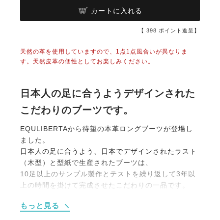
カートに入れる
【
398
ポイント進呈】
天然の革を使用していますので、1点1点風合いが異なりま
す。天然皮革の個性としてお楽しみください。
日本人の足に合うようデザインされた
こだわりのブーツです。
EQULIBERTAから待望の本革ロングブーツが登場し
ました。
日本人の足に合うよう、日本でデザインされたラスト
（木型）と型紙で生産されたブーツは、
10足以上のサンプル製作とテストを繰り返して3年以
上の時間を掛けて完成させたこだわりの一品です。
もっと見る
・いつまでも履けるデザイン
デザインは流行に左右されないスタンダードな革長