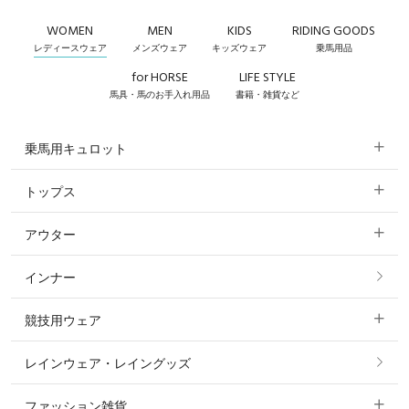
WOMEN
MEN
KIDS
RIDING GOODS
レディースウェア
メンズウェア
キッズウェア
乗馬用品
for HORSE
LIFE STYLE
馬具・馬のお手入れ用品
書籍・雑貨など
乗馬用キュロット
トップス
すべてのキュロット
アウター
すべてのトップス
フルグリップ・尻革 キュロット
インナー
すべてのアウター
ポロシャツ
ニーグリップ・膝革 キュロット
競技用ウェア
コート
カットソー・Tシャツ・タンクトップ
ノーグリップ・共布 キュロット
レインウェア・レイングッズ
すべての競技用ウェア
ジャケット・ブルゾン
機能性シャツ・スポーツシャツ
ファッション雑貨