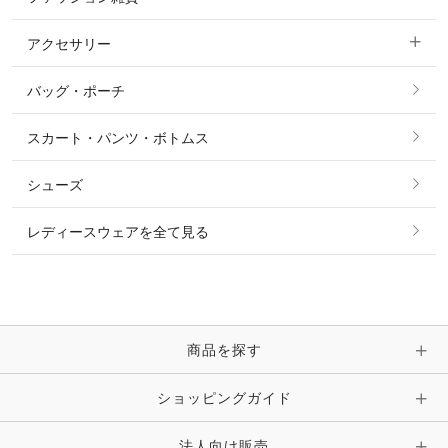
ショージャケット
ベスト
パーカー・トレーナー・スウェット
アクセサリー
すべてのファッション雑貨
ショーシャツ
その他 アウター
ニット・セーター
バッグ・ポーチ
すべてのアクセサリー
ソックス
タイ・タイピン・その他アクセサリー
シャツ・ブラウス・ワンピース
スカート・パンツ・ボトムス
リング
ベルト
その他 トップス
シューズ
ピアス・イヤリング
帽子・ヘア小物
レディースウェアを全て見る
ネックレス
マフラー・スカーフ・ストール・スヌード
ブレスレット・バングル・アンクレット
手袋
ピン・ブローチ・コサージュ
商品を探す
時計・財布・キーケース・革小物
ショッピングガイド
その他 アクセサリー
キーホルダー・チャーム・ストラップ
法人向け販売