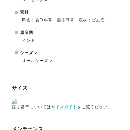
日本人でも履きやすい低めの筒丈ながらデザインを工
夫することで足が長く見えます。
素材
筒外側のトップを高くしてヒザを包み込むようなカー
甲皮：表側牛革 裏側豚革 底材：ゴム底
ブにすることで、足が細く長く見えます。
またヒールも若干高めになっています。
原産国
インド
・タウンユースにもおすすめ
トゥ（つま先）がスクエア型で、都会的に洗練された
シーズン
雰囲気。普段履きでも絵になるスタイルです。
オールシーズン
また高級感のあるロゴ入りボタンは馬モチーフのロゴ
がさりげなく乗馬をアピールします。
サイズ
【開発ストーリー】
靴のフィット感で最も重要なものは、靴の元になる土
採寸基準については
サイズガイド
をご覧ください。
台の「ラスト（木型）」です。
革靴は、ラストに革を被せて形が作られます。
日本人の足にフィットした乗馬ブーツを作るには、日
メンテナンス
本人の足に合ったラストを作らなければなりません。