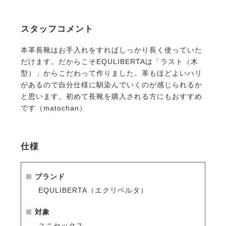
靴。
1本は持っていたいトラッドなスタイルの乗馬ブーツ
スタッフコメント
に仕上がりました。
本革長靴はお手入れをすればしっかり長く使っていた
・丈夫で使うほどに馴染む本革
だけます。だからこそEQULIBERTAは「ラスト（木
外側は柔らかい質感ながら丈夫でしなりがある牛革、
型）」からこだわって作りました。革もほどよいハリ
内側はソフトで吸い付くようにフィットする肌触りの
があるので自分仕様に馴染んでいくのが感じられるか
良い豚革です。
と思います。初めて長靴を購入される方にもおすすめ
です（matochan）
・使いやすい、動きやすい
バックのファスナーが下端ぎりぎりまで下がるので着
脱しやすいです。
仕様
ファスナーに沿って伸縮素材が入っているので、適度
なフィット感を得られます。
日本人でも履きやすい低めの筒丈で動きやすいです。
ブランド
あぶみの上も、コンクリートの上でも滑りにくいノン
EQULIBERTA（エクリベルタ）
スリップソール。
対象
・足が長く、綺麗に見える
ユニセックス