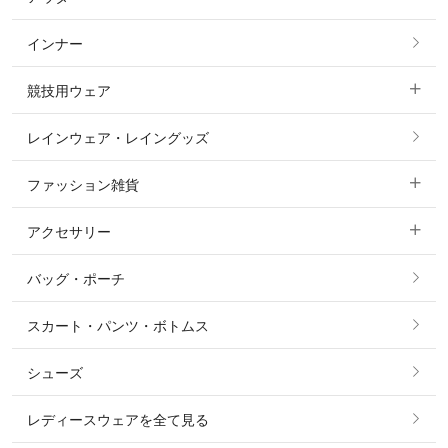
フルグリップ・尻革 キュロット
インナー
すべてのアウター
ポロシャツ
ニーグリップ・膝革 キュロット
競技用ウェア
コート
カットソー・Tシャツ・タンクトップ
ノーグリップ・共布 キュロット
レインウェア・レイングッズ
すべての競技用ウェア
ジャケット・ブルゾン
機能性シャツ・スポーツシャツ
ファッション雑貨
ショージャケット
ベスト
パーカー・トレーナー・スウェット
アクセサリー
すべてのファッション雑貨
ショーシャツ
その他 アウター
ニット・セーター
バッグ・ポーチ
すべてのアクセサリー
ソックス
タイ・タイピン・その他アクセサリー
シャツ・ブラウス・ワンピース
スカート・パンツ・ボトムス
リング
ベルト
その他 トップス
シューズ
ピアス・イヤリング
帽子・ヘア小物
レディースウェアを全て見る
ネックレス
マフラー・スカーフ・ストール・スヌード