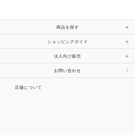
ブレスレット・バングル・アンクレット
手袋
ピン・ブローチ・コサージュ
商品を探す
時計・財布・キーケース・革小物
ショッピングガイド
その他 アクセサリー
キーホルダー・チャーム・ストラップ
法人向け販売
その他 ファッション雑貨
お問い合わせ
店舗について