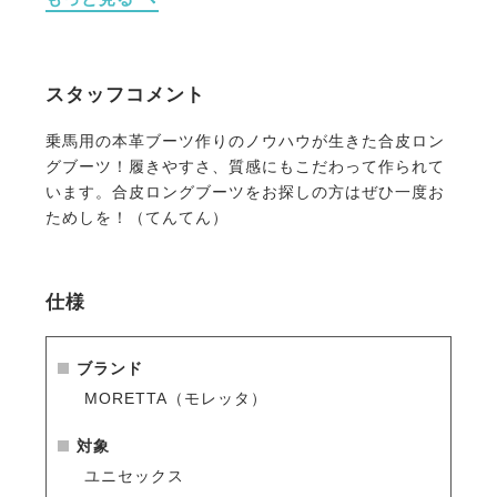
・ソール内側にはスチールの補強あり。タフな使用に
も耐えます。
・安心なすべりにくい靴底。
・ふくらはぎ部分サイドにロゴマーク、拍車止めには
スタッフコメント
文字ロゴ。
乗馬用の本革ブーツ作りのノウハウが生きた合皮ロン
グブーツ！履きやすさ、質感にもこだわって作られて
～about Moretta～
います。合皮ロングブーツをお探しの方はぜひ一度お
老舗イギリス馬具メーカーShires（シャイヤー）が手
ためしを！（てんてん）
掛けるブランド「モレッタ」は、創立50周年を機にリ
ニューアルされた新しいブーツシリーズです。
仕様
全商品に共通するのは、インナーライニングに速乾吸
収素材を使用。汗などを素早く吸収し快適な履き心地
を追及しました。足元は衝撃吸収のインソールを使
ブランド
用。ソールの土踏まず部分には鉄が入っており、ブー
MORETTA（モレッタ）
ツの型崩れ防止や歩行時の疲労軽減に効果がありま
す。
対象
ユニセックス
・保管の際は型崩れを防ぐ為の
【EQULIBERTA ブー