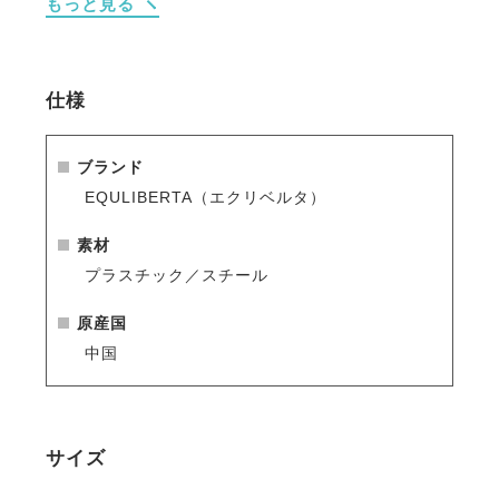
もっと見る
・筒部分が空洞なので、乾燥剤を入れることも出来ま
す。
・ロングブーツの筒が倒れないので玄関に置いても、
下駄箱に入れてもきれいに保管することができます。
仕様
・乗馬用だけでなく普段使いにもとても便利。ご自宅
の玄関にも1ついかがですか？
ブランド
EQULIBERTA（エクリベルタ）
素材
プラスチック／スチール
原産国
中国
サイズ