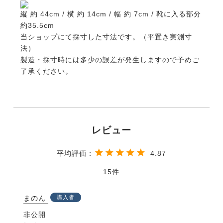
縦 約 44cm / 横 約 14cm / 幅 約 7cm / 靴に入る部分
約35.5cm
当ショップにて採寸した寸法です。（平置き実測寸
法）
製造・採寸時には多少の誤差が発生しますので予めご
了承ください。
4.87
15
まのん
購入者
非公開