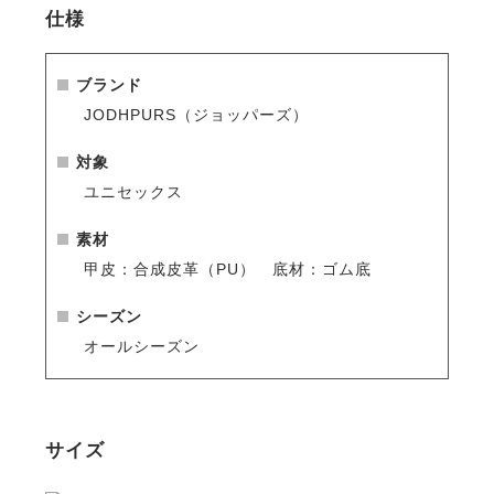
用。
仕様
独自の繊維構造により汗を素早く吸収、拡散し、速乾
性に優れた素材が足を衛生的で快適に保ちます。
カビやバクテリアの増殖を抑制するので、臭いを抑え
ブランド
る効果もあります。
JODHPURS（ジョッパーズ）
・当店オリジナル商品
対象
・本革に近い高級感のある合成皮革を使用
ユニセックス
・フロントファスナーで脱ぎ履きカンタン
・吸水速乾機能や抗菌防臭効果のある機能素材
素材
Cambrelleの裏地
甲皮：合成皮革（PU） 底材：ゴム底
・拍車の位置が安定する、拍車止め付き
・あぶみが滑りにくい、靴底すべり止め加工
シーズン
・合皮だから、お手入れもラクラク
オールシーズン
・工場からの直接仕入れで、品質はそのままにこのお
値段を実現しました
・乗馬ビギナーや、耐久性にはこだわらずお値段重視
の方におすすめです
サイズ