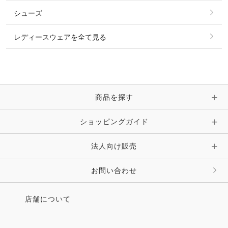
その他 トップス
シューズ
ピアス・イヤリング
帽子・ヘア小物
レディースウェアを全て見る
ネックレス
マフラー・スカーフ・ストール・スヌード
ブレスレット・バングル・アンクレット
手袋
ピン・ブローチ・コサージュ
商品を探す
時計・財布・キーケース・革小物
ショッピングガイド
その他 アクセサリー
キーホルダー・チャーム・ストラップ
法人向け販売
その他 ファッション雑貨
お問い合わせ
店舗について