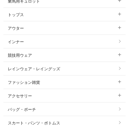
乗馬用キュロット
トップス
すべてのキュロット
アウター
すべてのトップス
フルグリップ・尻革 キュロット
インナー
すべてのアウター
ポロシャツ
ニーグリップ・膝革 キュロット
競技用ウェア
コート
カットソー・Tシャツ・タンクトップ
ノーグリップ・共布 キュロット
レインウェア・レイングッズ
すべての競技用ウェア
ジャケット・ブルゾン
機能性シャツ・スポーツシャツ
ファッション雑貨
ショージャケット
ベスト
パーカー・トレーナー・スウェット
アクセサリー
すべてのファッション雑貨
ショーシャツ
その他 アウター
ニット・セーター
バッグ・ポーチ
すべてのアクセサリー
ソックス
タイ・タイピン・その他アクセサリー
シャツ・ブラウス・ワンピース
スカート・パンツ・ボトムス
リング
ベルト