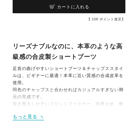
カートに入れる
【
108
ポイント進呈】
リーズナブルなのに、本革のような高
級感の合皮製ショートブーツ
足首の曲げやすいショートブーツ＆チャップススタイ
ルは、ビギナーに最適！本革に近い質感の合成皮革を
使用。
同色のチャップスと合わせればカジュアルすぎない脚
元の完成です。
脱ぎ履きしやすいフロントファスナー、拍車止め、靴
底滑り止め加工など機能性も◎。
もっと見る
お手入れしやすいのも嬉しいポイント。
裏地には機能素材Cambrelle（キャンブレル）を採