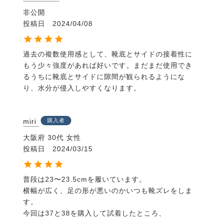
非公開
投稿日
2024/04/08
過去の複数使用感として、靴底とサイドの接着性に
もう少々強度があれば好いです。まだまだ使用でき
るうちに靴底とサイドに隙間が観られるようにな
り、水分が侵入しやすくなります。
miri
購入者
大阪府
30代
女性
投稿日
2024/03/15
普段は23〜23.5cmを履いています。

横幅が広く、足の形が悪いのかいつも靴ズレをしま
す。

今回は37と38を購入して試着したところ、
