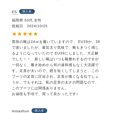
ES
購入者
福岡県
50代
女性
投稿日
2024/10/25
普段の靴は24㎠を履いていますので、 EU39か、38
で迷いましたが、最近太り気味で、靴もきつく感じ
るようになっていたので EU39にしました。大正解
でした！！　新しい靴はいつも靴擦れするのですが
一切なく、履き始めから何の違和感もなく大活躍で
す。足首が太いので、鐙を短くしてしまうと、この
ブーツの足首に圧迫され、足首が痛くなる位でしょ
うか。でもそれは、私の足首の太さの問題なので、
このブーツには関係ありません。

お値段も手頃で、買って良かったです♪
misashun
購入者