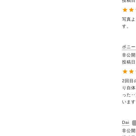
投稿日
写真よ
す。
ポニー
非公開
投稿日
2回目
り自体
った‥
います
Dai
非公開