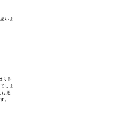
と思いま
はり作
いてしま
とは思
ます。