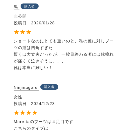
馬
購入者
非公開
投稿日
2026/01/28
ショートなのにとても重いのと、私の踵に対しブー
ツの踵は四角すぎた

暫くは大丈夫だったが、一鞍目終わる頃には靴擦れ
が痛くて泣きそうに、、、

靴は本当に難しい！
Ninjinageru
購入者
女性
投稿日
2024/12/23
Morettaのブーツは４足目です

こちらのタイプは
