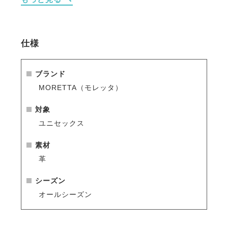
・安定感や通気性にこだわったライナーとインソー
ル。
・丈夫なスチールシャンクが入ったソール。
・着脱がカンタンなサイドジップ。
仕様
・ジップチャームはブランドロゴ刻印で高級感を添え
ます。
・同ブランドの
MORETTA 本革 ゲートル
とのコーデ
ブランド
ィネートがおすすめです。
MORETTA（モレッタ）
対象
ユニセックス
素材
革
シーズン
オールシーズン