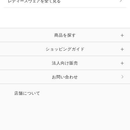
レディースウェアを全て見る
ネックレス
マフラー・スカーフ・ストール・スヌード
ブレスレット・バングル・アンクレット
手袋
ピン・ブローチ・コサージュ
商品を探す
時計・財布・キーケース・革小物
ショッピングガイド
その他 アクセサリー
キーホルダー・チャーム・ストラップ
法人向け販売
その他 ファッション雑貨
お問い合わせ
店舗について