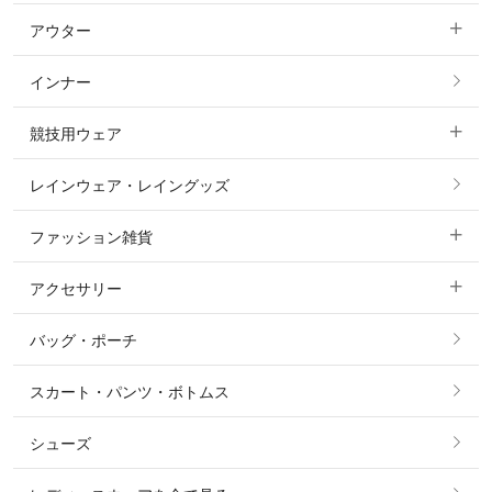
アウター
すべてのトップス
フルグリップ・尻革 キュロット
インナー
すべてのアウター
ポロシャツ
ニーグリップ・膝革 キュロット
競技用ウェア
コート
カットソー・Tシャツ・タンクトップ
ノーグリップ・共布 キュロット
レインウェア・レイングッズ
すべての競技用ウェア
ジャケット・ブルゾン
機能性シャツ・スポーツシャツ
ファッション雑貨
ショージャケット
ベスト
パーカー・トレーナー・スウェット
アクセサリー
すべてのファッション雑貨
ショーシャツ
その他 アウター
ニット・セーター
バッグ・ポーチ
すべてのアクセサリー
ソックス
タイ・タイピン・その他アクセサリー
シャツ・ブラウス・ワンピース
スカート・パンツ・ボトムス
リング
ベルト
その他 トップス
シューズ
ピアス・イヤリング
帽子・ヘア小物