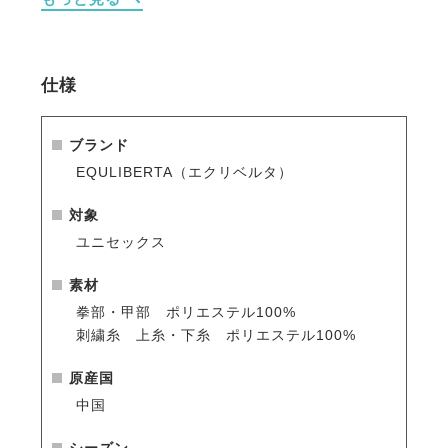
るのでとても心地よく使えるグローブです。
・手のひら側にはシリコングリップを採用
従来の合皮タイプに比べ、グリップ力が高く、ごわつ
仕様
きがなく、伸びやすい素材です。
・生地が絡みにくい新型のマジックテープを採用。
ブランド
テープ部分以外には貼り付かないので周りの生地や他
EQULIBERTA（エクリベルタ）
の衣類を傷めません。
対象
・手綱を握る人差し指や小指廻りは当て布で補強され
ユニセックス
ています。
素材
・生地は日本製。国内の大手テキスタイルメーカーが
拳部・甲部 ポリエステル100%
製造した生地です。ソフトな風合いの鹿の子が特徴で
刺繍糸 上糸・下糸 ポリエステル100%
多くのスポーツやアウトドア製品に採用されていま
す。
原産国
中国
シーズン