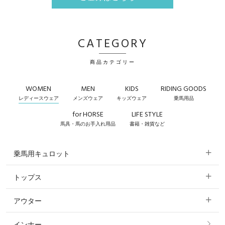
CATEGORY
商品カテゴリー
WOMEN
MEN
KIDS
RIDING GOODS
レディースウェア
メンズウェア
キッズウェア
乗馬用品
for HORSE
LIFE STYLE
馬具・馬のお手入れ用品
書籍・雑貨など
乗馬用キュロット
トップス
すべてのキュロット
アウター
すべてのトップス
フルグリップ・尻革 キュロット
インナー