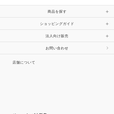
ピン・ブローチ・コサージュ
商品を探す
時計・財布・キーケース・革小物
ショッピングガイド
その他 アクセサリー
キーホルダー・チャーム・ストラップ
法人向け販売
その他 ファッション雑貨
お問い合わせ
店舗について