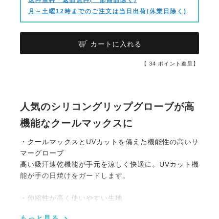
月～土曜12時までのご注文は当日出荷(休業日除く)
カートに入れる
【
34
ポイント進呈】
人気のシリコングリップグローブが高
機能なクールマックスに
・クールマックスとUVカットを備えた機能性の高いサ
マーグローブ
高い吸汗速乾機能が手元を涼しく快適に。UVカット機
能が手の日焼けをガードします。
・伸縮性が高く使いやすい生地
さらりとした肌触りで通気性も高く、非常によく伸び
もっと見る