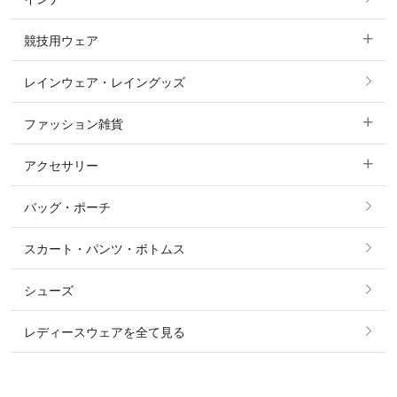
すべてのアウター
ポロシャツ
ニーグリップ・膝革 キュロット
競技用ウェア
コート
カットソー・Tシャツ・タンクトップ
ノーグリップ・共布 キュロット
レインウェア・レイングッズ
すべての競技用ウェア
ジャケット・ブルゾン
機能性シャツ・スポーツシャツ
ファッション雑貨
ショージャケット
ベスト
パーカー・トレーナー・スウェット
アクセサリー
すべてのファッション雑貨
ショーシャツ
その他 アウター
ニット・セーター
バッグ・ポーチ
すべてのアクセサリー
ソックス
タイ・タイピン・その他アクセサリー
シャツ・ブラウス・ワンピース
スカート・パンツ・ボトムス
リング
ベルト
その他 トップス
シューズ
ピアス・イヤリング
帽子・ヘア小物
レディースウェアを全て見る
ネックレス
マフラー・スカーフ・ストール・スヌード
ブレスレット・バングル・アンクレット
手袋