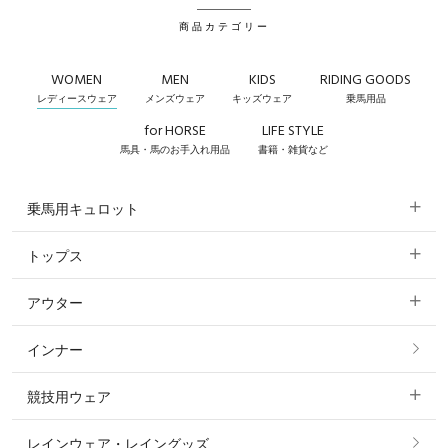
商品カテゴリー
WOMEN
MEN
KIDS
RIDING GOODS
レディースウェア
メンズウェア
キッズウェア
乗馬用品
for HORSE
LIFE STYLE
馬具・馬のお手入れ用品
書籍・雑貨など
乗馬用キュロット
トップス
すべてのキュロット
アウター
すべてのトップス
フルグリップ・尻革 キュロット
インナー
すべてのアウター
ポロシャツ
ニーグリップ・膝革 キュロット
競技用ウェア
コート
カットソー・Tシャツ・タンクトップ
ノーグリップ・共布 キュロット
レインウェア・レイングッズ
すべての競技用ウェア