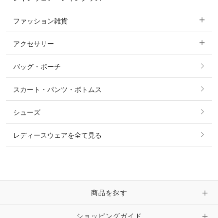
ジャケット・ブルゾン
機能性シャツ・スポーツシャツ
ファッション雑貨
ショージャケット
ベスト
パーカー・トレーナー・スウェット
アクセサリー
すべてのファッション雑貨
ショーシャツ
その他 アウター
ニット・セーター
バッグ・ポーチ
すべてのアクセサリー
ソックス
タイ・タイピン・その他アクセサリー
シャツ・ブラウス・ワンピース
スカート・パンツ・ボトムス
リング
ベルト
その他 トップス
シューズ
ピアス・イヤリング
帽子・ヘア小物
レディースウェアを全て見る
ネックレス
マフラー・スカーフ・ストール・スヌード
ブレスレット・バングル・アンクレット
手袋
ピン・ブローチ・コサージュ
商品を探す
時計・財布・キーケース・革小物
ショッピングガイド
その他 アクセサリー