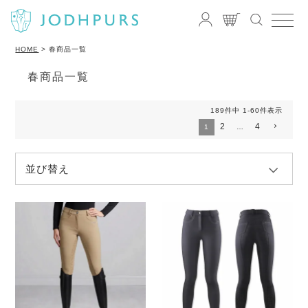
HOME
春商品一覧
春商品一覧
189
件中
1
-
60
件表示
2
4
1
…
並び替え