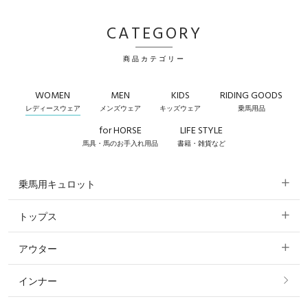
CATEGORY
商品カテゴリー
WOMEN
MEN
KIDS
RIDING GOODS
レディースウェア
メンズウェア
キッズウェア
乗馬用品
for HORSE
LIFE STYLE
馬具・馬のお手入れ用品
書籍・雑貨など
乗馬用キュロット
トップス
すべてのキュロット
アウター
すべてのトップス
フルグリップ・尻革 キュロット
インナー
すべてのアウター
ポロシャツ
ニーグリップ・膝革 キュロット