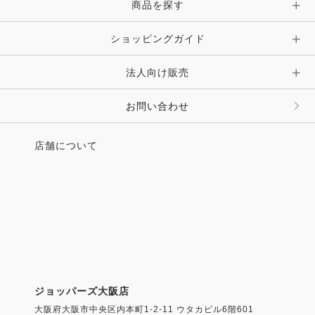
ピン・ブローチ・コサージュ
商品を探す
時計・財布・キーケース・革小物
ショッピングガイド
その他 アクセサリー
キーホルダー・チャーム・ストラップ
法人向け販売
その他 ファッション雑貨
お問い合わせ
店舗について
ジョッパーズ大阪店
大阪府大阪市中央区内本町1-2-11 ウタカビル6階601