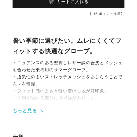
カートに入れる
【
46
ポイント進呈】
暑い季節に選びたい。ムレにくくてフ
ィットする快適なグローブ。
・ニュアンスのある型押しレザー調の合皮とメッシュ
を合わせた乗馬用のサマーグローブ。
・通気性のよいストレッチメッシュをあしらうことで
ムレを軽減。
・フィット感のよさと軽い着け心地が好印象。
・手綱が当たる部分には補強があります。
・手の甲にはベルクロを備え、スムーズに着脱できま
もっと見る
す。