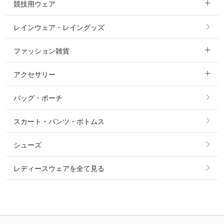
競技用ウェア
コート
カットソー・Tシャツ・タンクトップ
ノーグリップ・共布 キュロット
レインウェア・レイングッズ
すべての競技用ウェア
ジャケット・ブルゾン
機能性シャツ・スポーツシャツ
ファッション雑貨
ショージャケット
ベスト
パーカー・トレーナー・スウェット
アクセサリー
すべてのファッション雑貨
ショーシャツ
その他 アウター
ニット・セーター
バッグ・ポーチ
すべてのアクセサリー
ソックス
タイ・タイピン・その他アクセサリー
シャツ・ブラウス・ワンピース
スカート・パンツ・ボトムス
リング
ベルト
その他 トップス
シューズ
ピアス・イヤリング
帽子・ヘア小物
レディースウェアを全て見る
ネックレス
マフラー・スカーフ・ストール・スヌード
ブレスレット・バングル・アンクレット
手袋