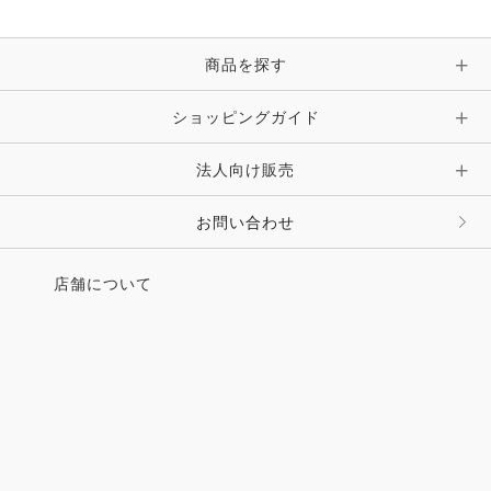
ブレスレット・バングル・アンクレット
手袋
ピン・ブローチ・コサージュ
商品を探す
時計・財布・キーケース・革小物
ショッピングガイド
その他 アクセサリー
キーホルダー・チャーム・ストラップ
法人向け販売
その他 ファッション雑貨
お問い合わせ
店舗について