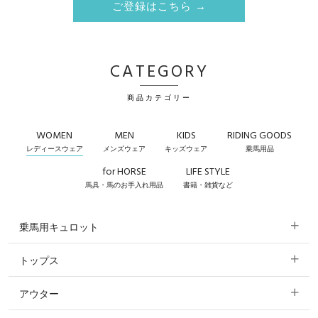
ご登録はこちら →
CATEGORY
商品カテゴリー
WOMEN
MEN
KIDS
RIDING GOODS
レディースウェア
メンズウェア
キッズウェア
乗馬用品
for HORSE
LIFE STYLE
馬具・馬のお手入れ用品
書籍・雑貨など
乗馬用キュロット
トップス
すべてのキュロット
アウター
すべてのトップス
フルグリップ・尻革 キュロット