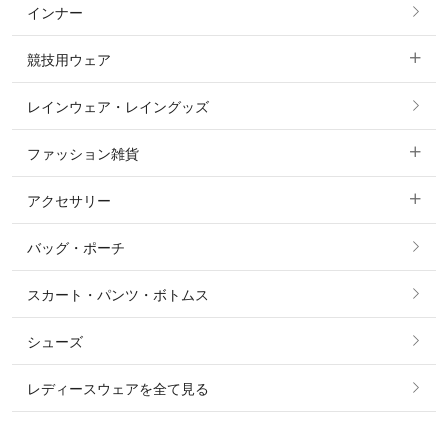
インナー
すべてのアウター
ポロシャツ
ニーグリップ・膝革 キュロット
競技用ウェア
コート
カットソー・Tシャツ・タンクトップ
ノーグリップ・共布 キュロット
レインウェア・レイングッズ
すべての競技用ウェア
ジャケット・ブルゾン
機能性シャツ・スポーツシャツ
ファッション雑貨
ショージャケット
ベスト
パーカー・トレーナー・スウェット
アクセサリー
すべてのファッション雑貨
ショーシャツ
その他 アウター
ニット・セーター
バッグ・ポーチ
すべてのアクセサリー
ソックス
タイ・タイピン・その他アクセサリー
シャツ・ブラウス・ワンピース
スカート・パンツ・ボトムス
リング
ベルト
その他 トップス
シューズ
ピアス・イヤリング
帽子・ヘア小物
レディースウェアを全て見る
ネックレス
マフラー・スカーフ・ストール・スヌード