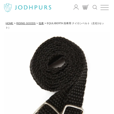
HOME
RIDING GOODS
拍車
EQULIBERTA 拍車用 ナイロンベルト（左右1セッ
ト）