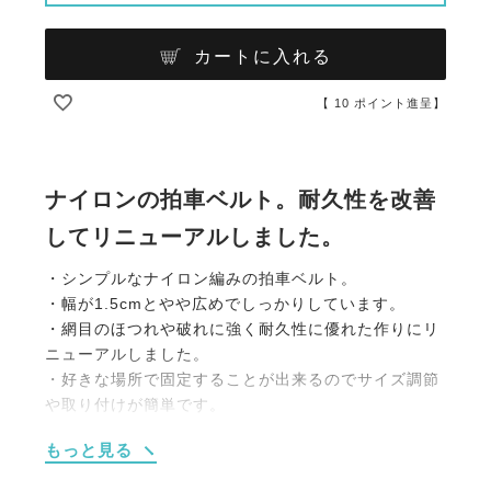
カートに入れる
【
10
ポイント進呈】
ナイロンの拍車ベルト。耐久性を改善
してリニューアルしました。
・シンプルなナイロン編みの拍車ベルト。
・幅が1.5cmとやや広めでしっかりしています。
・網目のほつれや破れに強く耐久性に優れた作りにリ
ニューアルしました。
・好きな場所で固定することが出来るのでサイズ調節
や取り付けが簡単です。
・耐久性が向上しながらも価格はそのまま維持。価格
もっと見る
重視の方にも安心してお使いいただけます。