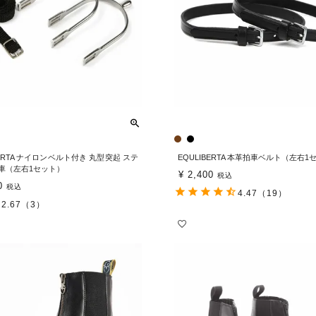
BERTA ナイロンベルト付き 丸型突起 ステ
EQULIBERTA 本革拍車ベルト（左右1
車（左右1セット）
¥
2,400
税込
0
税込
4.47
（19）
2.67
（3）