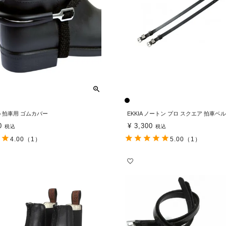
iero 拍車用 ゴムカバー
EKKIA ノートン プロ スクエア 拍車ベ
0
¥
3,300
税込
税込
4.00
（1）
5.00
（1）