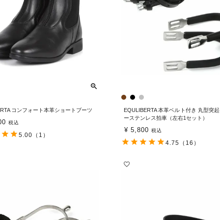
BERTA コンフォート本革ショートブーツ
EQULIBERTA 本革ベルト付き 丸型突
ーステンレス拍車（左右1セット）
00
税込
¥
5,800
税込
5.00
（1）
4.75
（16）