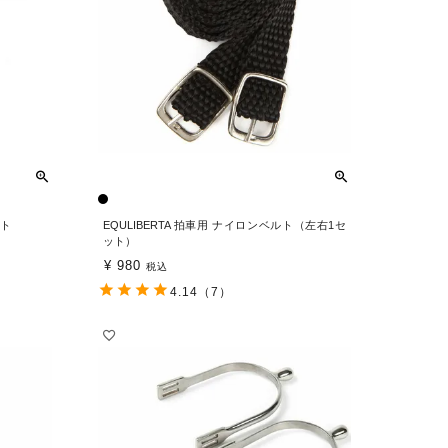
ルト
EQULIBERTA 拍車用 ナイロンベルト（左右1セ
ット）
¥
980
税込
4.14
（7）