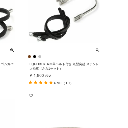
起 ゴムカバ
EQULIBERTA 本革ベルト付き 丸型突起 ステンレ
ス拍車（左右1セット）
¥
4,800
税込
4.90
（10）