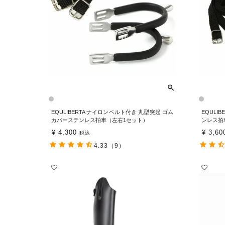
EQULIBERTA ナイロンベルト付き 丸型突起 ゴム
EQULI
カバーステンレス拍車（左右1セット）
ンレス拍
¥
4,300
¥
3,60
税込
4.33
（9）