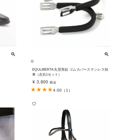
EQULIBERTA 丸型突起 ゴムカバーステンレス拍
車（左右1セット）
¥
3,800
税込
4.00
（1）