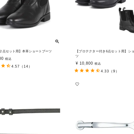
２点セット用】本革ショートブーツ
【プロテクター付き6点セット用】シ
ツ
00
税込
¥
10,800
税込
4.57
（14）
4.33
（9）