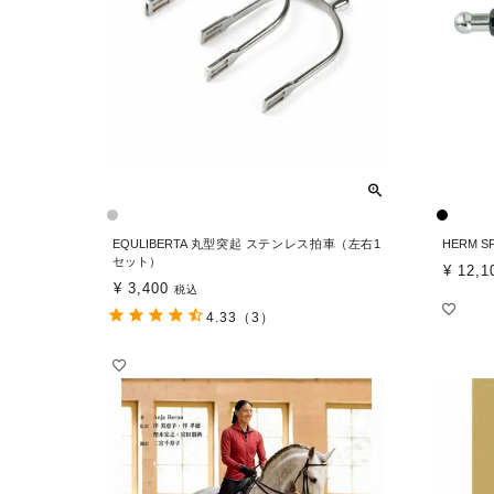
EQULIBERTA 丸型突起 ステンレス拍車（左右1
HERM 
セット）
¥
12,1
¥
3,400
税込
4.33
（3）