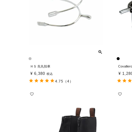
ＨＳ 先丸拍車
Covall
¥
6,380
¥
1,28
税込
4.75
（4）