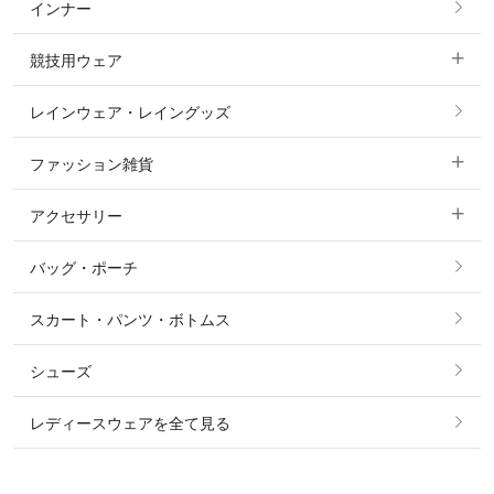
インナー
すべてのアウター
ポロシャツ
ニーグリップ・膝革 キュロット
競技用ウェア
コート
カットソー・Tシャツ・タンクトップ
ノーグリップ・共布 キュロット
レインウェア・レイングッズ
すべての競技用ウェア
ジャケット・ブルゾン
機能性シャツ・スポーツシャツ
ファッション雑貨
ショージャケット
ベスト
パーカー・トレーナー・スウェット
アクセサリー
すべてのファッション雑貨
ショーシャツ
その他 アウター
ニット・セーター
バッグ・ポーチ
すべてのアクセサリー
ソックス
タイ・タイピン・その他アクセサリー
シャツ・ブラウス・ワンピース
スカート・パンツ・ボトムス
リング
ベルト
その他 トップス
シューズ
ピアス・イヤリング
帽子・ヘア小物
レディースウェアを全て見る
ネックレス
マフラー・スカーフ・ストール・スヌード