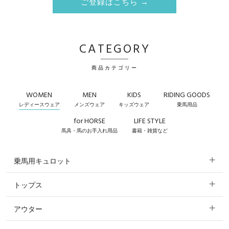
ご登録はこちら →
CATEGORY
商品カテゴリー
WOMEN
MEN
KIDS
RIDING GOODS
レディースウェア
メンズウェア
キッズウェア
乗馬用品
for HORSE
LIFE STYLE
馬具・馬のお手入れ用品
書籍・雑貨など
乗馬用キュロット
トップス
すべてのキュロット
アウター
すべてのトップス
フルグリップ・尻革 キュロット