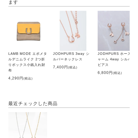
ます
LAMB MODE エポメタ
JODHPURS 3way シ
JODHPURS ホースチ
ルデニムライク 2つ折
ルバーネックレス
ャーム 4way シルバー
りボックス小銭入れ財
ピアス
7,400円
(税込)
布
6,800円
(税込)
4,290円
(税込)
最近チェックした商品