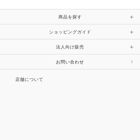
ブレスレット・バングル・アンクレット
手袋
ピン・ブローチ・コサージュ
商品を探す
時計・財布・キーケース・革小物
ショッピングガイド
その他 アクセサリー
キーホルダー・チャーム・ストラップ
法人向け販売
その他 ファッション雑貨
お問い合わせ
店舗について