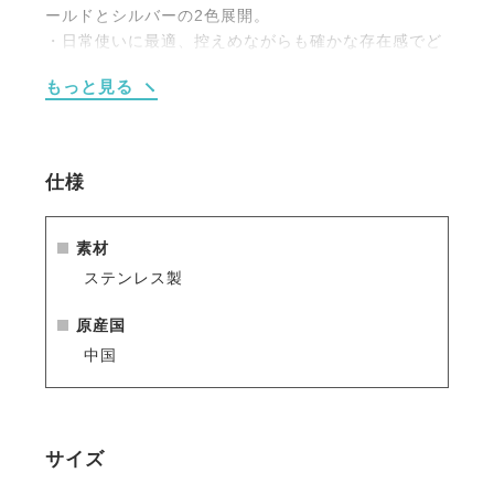
ールドとシルバーの2色展開。
・日常使いに最適、控えめながらも確かな存在感でど
んなスタイルにも合わせやすいデザイン。
もっと見る
・同デザインのブレスレットと合わせてコーディネー
トも可能。
・大切な方へのギフトとしても最適。
仕様
素材
ステンレス製
原産国
中国
サイズ