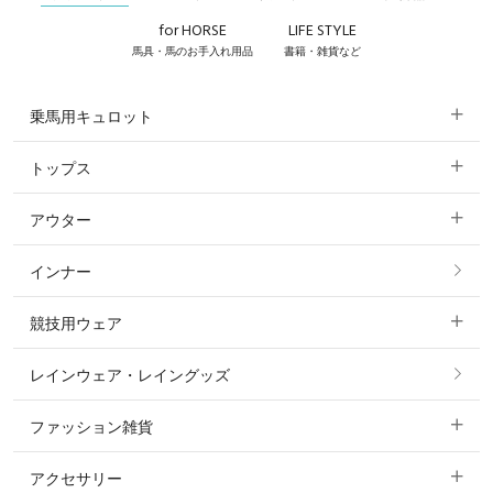
for HORSE
LIFE STYLE
馬具・馬のお手入れ用品
書籍・雑貨など
乗馬用キュロット
トップス
すべてのキュロット
アウター
すべてのトップス
フルグリップ・尻革 キュロット
インナー
すべてのアウター
ポロシャツ
ニーグリップ・膝革 キュロット
競技用ウェア
コート
カットソー・Tシャツ・タンクトップ
ノーグリップ・共布 キュロット
レインウェア・レイングッズ
すべての競技用ウェア
ジャケット・ブルゾン
機能性シャツ・スポーツシャツ
ファッション雑貨
ショージャケット
ベスト
パーカー・トレーナー・スウェット
アクセサリー
すべてのファッション雑貨
ショーシャツ