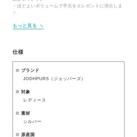
・ほどよいボリュームで手元をエレガントに演出しま
す。
・ライフスタイルにも大好きな乗馬のモチーフを取り
もっと見る
入れたい方に最適。
・ベルベット調の巾着に入れてお届けします。
（ギフトボックスをお選びの場合巾着は付属しませ
ん）
仕様
ブランド
JODHPURS（ジョッパーズ）
対象
レディース
素材
シルバー
原産国