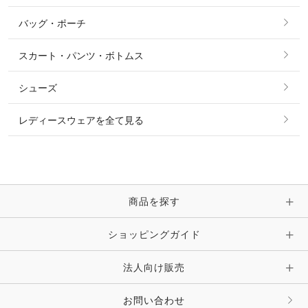
その他 アウター
ニット・セーター
バッグ・ポーチ
すべてのアクセサリー
ソックス
タイ・タイピン・その他アクセサリー
シャツ・ブラウス・ワンピース
スカート・パンツ・ボトムス
リング
ベルト
その他 トップス
シューズ
ピアス・イヤリング
帽子・ヘア小物
レディースウェアを全て見る
ネックレス
マフラー・スカーフ・ストール・スヌード
ブレスレット・バングル・アンクレット
手袋
ピン・ブローチ・コサージュ
商品を探す
時計・財布・キーケース・革小物
ショッピングガイド
その他 アクセサリー
キーホルダー・チャーム・ストラップ
法人向け販売
その他 ファッション雑貨
お問い合わせ