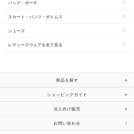
バッグ・ポーチ
すべてのアクセサリー
ソックス
タイ・タイピン・その他アクセサリー
シャツ・ブラウス・ワンピース
スカート・パンツ・ボトムス
リング
ベルト
その他 トップス
シューズ
ピアス・イヤリング
帽子・ヘア小物
レディースウェアを全て見る
ネックレス
マフラー・スカーフ・ストール・スヌード
ブレスレット・バングル・アンクレット
手袋
ピン・ブローチ・コサージュ
商品を探す
時計・財布・キーケース・革小物
ショッピングガイド
その他 アクセサリー
キーホルダー・チャーム・ストラップ
法人向け販売
その他 ファッション雑貨
お問い合わせ