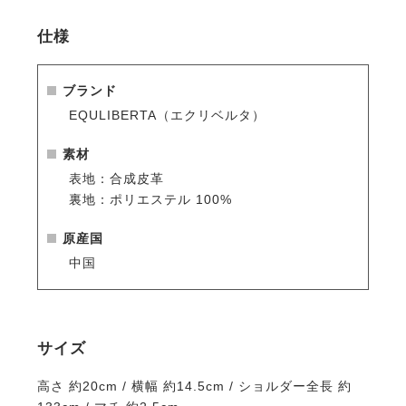
れな雰囲気を演出。
・スタンダードなブラックと、グレーでもベージュで
仕様
もない絶妙な色合いがおしゃれなトープカラー。
・普段使いから旅行まで、幅広いシーンで活躍。
ブランド
EQULIBERTA（エクリベルタ）
素材
表地：合成皮革
裏地：ポリエステル 100%
原産国
中国
サイズ
高さ 約20cm / 横幅 約14.5cm / ショルダー全長 約