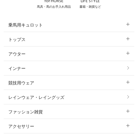
for HORSE
LIFE STYLE
馬具・馬のお手入れ用品
書籍・雑貨など
乗馬用キュロット
トップス
すべてのキュロット
アウター
すべてのトップス
フルグリップ・尻革 キュロット
インナー
すべてのアウター
ポロシャツ
ニーグリップ・膝革 キュロット
競技用ウェア
コート
カットソー・Tシャツ・タンクトップ
ノーグリップ・共布 キュロット
レインウェア・レイングッズ
すべての競技用ウェア
ジャケット・ブルゾン
機能性シャツ・スポーツシャツ
ファッション雑貨
ショージャケット
ベスト
パーカー・トレーナー・スウェット
アクセサリー
すべてのファッション雑貨
ショーシャツ
その他 アウター
ニット・セーター