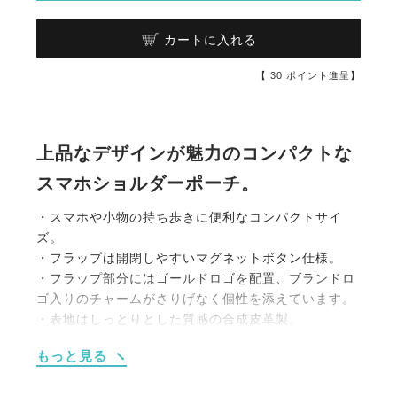
カートに入れる
【
30
ポイント進呈】
上品なデザインが魅力のコンパクトな
スマホショルダーポーチ。
・スマホや小物の持ち歩きに便利なコンパクトサイ
ズ。
・フラップは開閉しやすいマグネットボタン仕様。
・フラップ部分にはゴールドロゴを配置、ブランドロ
ゴ入りのチャームがさりげなく個性を添えています。
・表地はしっとりとした質感の合成皮革製。
・ストラップは長さ調整可能で、肩掛けも斜め掛けも
もっと見る
自在。
・馬のチャームがアクセントとなり、立体感とおしゃ