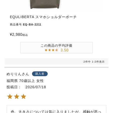
EQULIBERTA スマホショルダーポーチ
商品番号
EQ-BA-2211
¥
2,980
税込
3.50
2
件中
1
-
2
件表示
めりりん
購入者
福岡県
70歳以上
女性
投稿日
2026/07/18
色、大きさについては気に入りましたが、感触が思っ