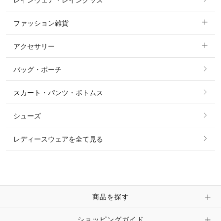
レインウェア・レイングッズ
すべての競技用ウェア
ジャケット・ブルゾン
機能性シャツ・スポーツシャツ
ファッション雑貨
ショージャケット
ベスト
パーカー・トレーナー・スウェット
アクセサリー
すべてのファッション雑貨
ショーシャツ
その他 アウター
ニット・セーター
バッグ・ポーチ
すべてのアクセサリー
ソックス
タイ・タイピン・その他アクセサリー
シャツ・ブラウス・ワンピース
スカート・パンツ・ボトムス
リング
ベルト
その他 トップス
シューズ
ピアス・イヤリング
帽子・ヘア小物
レディースウェアを全て見る
ネックレス
マフラー・スカーフ・ストール・スヌード
ブレスレット・バングル・アンクレット
手袋
ピン・ブローチ・コサージュ
商品を探す
時計・財布・キーケース・革小物
ショッピングガイド