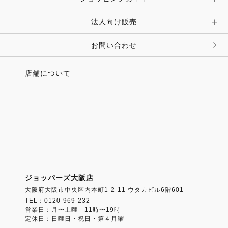
その他 アクセサリー
キーホルダー・チャーム・ストラップ
法人向け販売
その他 ファッション雑貨
お問い合わせ
店舗について
ジョッパーズ大阪店
大阪府大阪市中央区内本町1-2-11 ウタカビル6階601
TEL：0120-969-232
営業日：月〜土曜 11時〜19時
定休日：日曜日・祝日・第４月曜