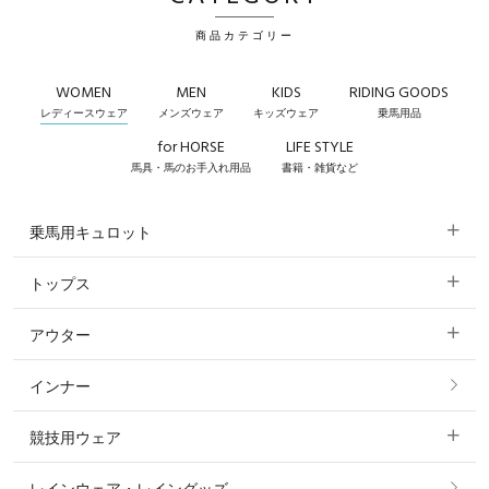
商品カテゴリー
WOMEN
MEN
KIDS
RIDING GOODS
レディースウェア
メンズウェア
キッズウェア
乗馬用品
for HORSE
LIFE STYLE
馬具・馬のお手入れ用品
書籍・雑貨など
乗馬用キュロット
トップス
すべてのキュロット
アウター
すべてのトップス
フルグリップ・尻革 キュロット
インナー
すべてのアウター
ポロシャツ
ニーグリップ・膝革 キュロット
競技用ウェア
コート
カットソー・Tシャツ・タンクトップ
ノーグリップ・共布 キュロット