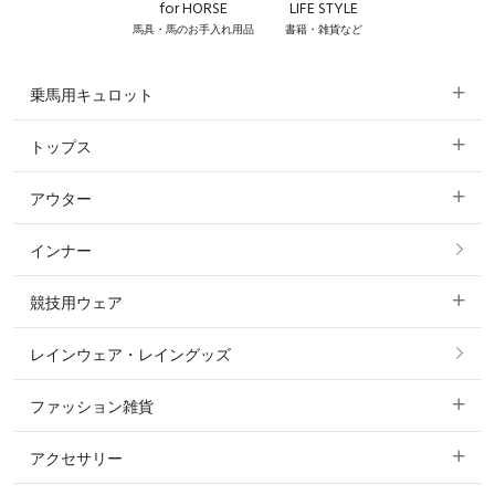
for HORSE
LIFE STYLE
馬具・馬のお手入れ用品
書籍・雑貨など
乗馬用キュロット
トップス
すべてのキュロット
アウター
すべてのトップス
フルグリップ・尻革 キュロット
インナー
すべてのアウター
ポロシャツ
ニーグリップ・膝革 キュロット
競技用ウェア
コート
カットソー・Tシャツ・タンクトップ
ノーグリップ・共布 キュロット
レインウェア・レイングッズ
すべての競技用ウェア
ジャケット・ブルゾン
機能性シャツ・スポーツシャツ
ファッション雑貨
ショージャケット
ベスト
パーカー・トレーナー・スウェット
アクセサリー
すべてのファッション雑貨
ショーシャツ
その他 アウター
ニット・セーター