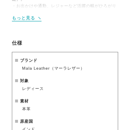
・お出かけや通勤、レジャーなど活躍の幅がひろがり
ます。
もっと見る
・ジップ開閉。
・内側にスリットポケット2か所、ジップ付きポケッ
ト1か所。
・外側にスマホなどが入るスリットポケット1か所。
仕様
・オリジナルファブリックケース付き。
ブランド
Mala Leather（マーラレザー）
対象
レディース
素材
本革
原産国
インド