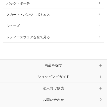
バッグ・ポーチ
すべてのアクセサリー
ソックス
タイ・タイピン・その他アクセサリー
シャツ・ブラウス・ワンピース
スカート・パンツ・ボトムス
リング
ベルト
その他 トップス
シューズ
ピアス・イヤリング
帽子・ヘア小物
レディースウェアを全て見る
ネックレス
マフラー・スカーフ・ストール・スヌード
ブレスレット・バングル・アンクレット
手袋
ピン・ブローチ・コサージュ
商品を探す
時計・財布・キーケース・革小物
ショッピングガイド
その他 アクセサリー
キーホルダー・チャーム・ストラップ
法人向け販売
その他 ファッション雑貨
お問い合わせ