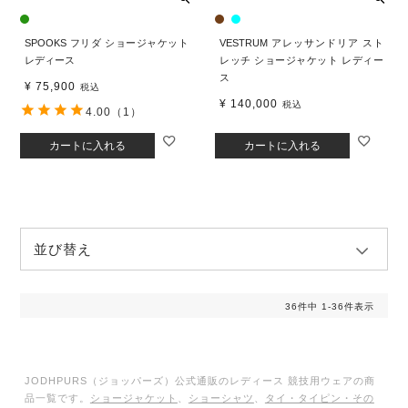
SPOOKS フリダ ショージャケット
VESTRUM アレッサンドリア スト
レディース
レッチ ショージャケット レディー
ス
¥
75,900
税込
¥
140,000
税込
4.00
（1）
カートに入れる
カートに入れる
並び替え
36
件中
1
-
36
件表示
JODHPURS（ジョッパーズ）公式通販のレディース 競技用ウェアの商
品一覧です。
ショージャケット
、
ショーシャツ
、
タイ・タイピン・その