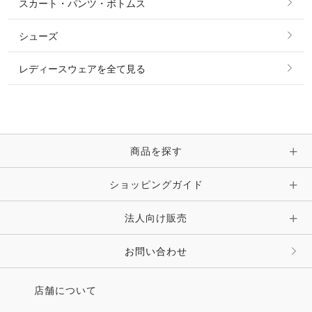
スカート・パンツ・ボトムス
リング
ベルト
その他 トップス
シューズ
ピアス・イヤリング
帽子・ヘア小物
レディースウェアを全て見る
ネックレス
マフラー・スカーフ・ストール・スヌード
ブレスレット・バングル・アンクレット
手袋
ピン・ブローチ・コサージュ
商品を探す
時計・財布・キーケース・革小物
ショッピングガイド
その他 アクセサリー
キーホルダー・チャーム・ストラップ
法人向け販売
その他 ファッション雑貨
お問い合わせ
店舗について