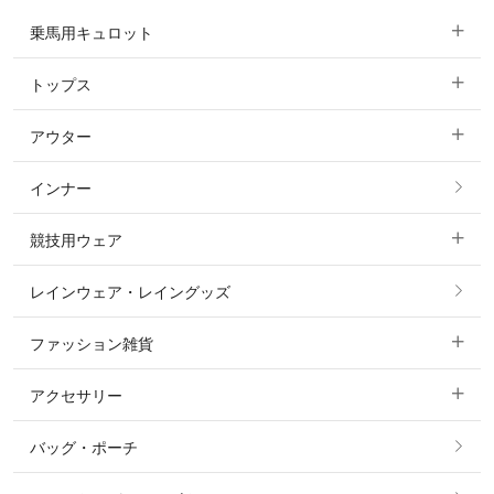
乗馬用キュロット
トップス
すべてのキュロット
アウター
すべてのトップス
フルグリップ・尻革 キュロット
インナー
すべてのアウター
ポロシャツ
ニーグリップ・膝革 キュロット
競技用ウェア
コート
カットソー・Tシャツ・タンクトップ
ノーグリップ・共布 キュロット
レインウェア・レイングッズ
すべての競技用ウェア
ジャケット・ブルゾン
機能性シャツ・スポーツシャツ
ファッション雑貨
ショージャケット
ベスト
パーカー・トレーナー・スウェット
アクセサリー
すべてのファッション雑貨
ショーシャツ
その他 アウター
ニット・セーター
バッグ・ポーチ
すべてのアクセサリー
ソックス
タイ・タイピン・その他アクセサリー
シャツ・ブラウス・ワンピース