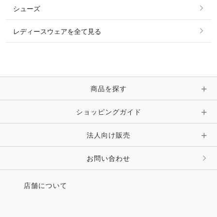
その他 トップス
シューズ
ピアス・イヤリング
帽子・ヘア小物
レディースウェアを全て見る
ネックレス
マフラー・スカーフ・ストール・スヌード
ブレスレット・バングル・アンクレット
手袋
ピン・ブローチ・コサージュ
商品を探す
時計・財布・キーケース・革小物
ショッピングガイド
その他 アクセサリー
キーホルダー・チャーム・ストラップ
法人向け販売
その他 ファッション雑貨
お問い合わせ
店舗について