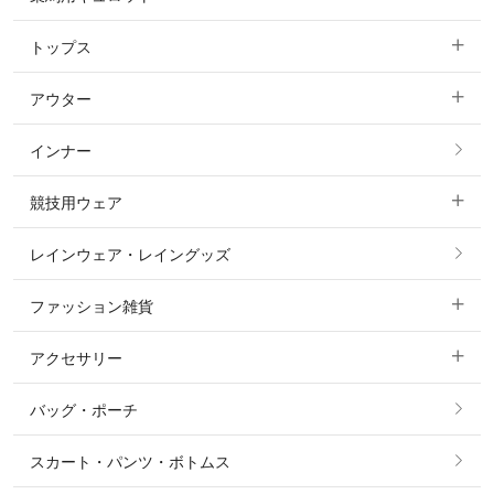
トップス
すべてのキュロット
アウター
すべてのトップス
フルグリップ・尻革 キュロット
インナー
すべてのアウター
ポロシャツ
ニーグリップ・膝革 キュロット
競技用ウェア
コート
カットソー・Tシャツ・タンクトップ
ノーグリップ・共布 キュロット
レインウェア・レイングッズ
すべての競技用ウェア
ジャケット・ブルゾン
機能性シャツ・スポーツシャツ
ファッション雑貨
ショージャケット
ベスト
パーカー・トレーナー・スウェット
アクセサリー
すべてのファッション雑貨
ショーシャツ
その他 アウター
ニット・セーター
バッグ・ポーチ
すべてのアクセサリー
ソックス
タイ・タイピン・その他アクセサリー
シャツ・ブラウス・ワンピース
スカート・パンツ・ボトムス
リング
ベルト