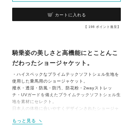
カートに入れる
【
198
ポイント進呈】
騎乗姿の美しさと高機能にとことんこ
だわったショージャケット。
・ハイスペックなプライムテックソフトシェル生地を
使用した乗馬用のショージャケット。
撥水・透湿・防風・防汚、防花粉・2wayストレッ
チ・UVガードを備えたプライムテックソフトシェル生
地を素材にセレクト。
日本人の体格に合いやすくデザインされたショージャ
ケットは着る人をより美しい姿へと導きます。
もっと見る
動きやすく、騎乗姿勢を綺麗に見せるシルエットにこ
だわり、オリジナルのボタンやポケットのチャームな