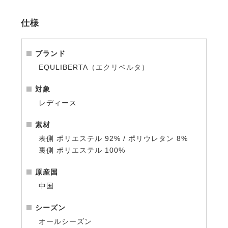
ど細部にまでこだわったエレガントなデザインです。
仕様
・動きやすさを追求
肩口から袖が前方に流れているデザインを採用し、騎
乗時の腕・肩周りの窮屈さを軽減しました。縦にも横
ブランド
にも伸びる2WAYストレッチなのでフィット感もバツ
EQULIBERTA（エクリベルタ）
グンです。
対象
・オールシーズン快適な着心地
レディース
競技用ジャケットのために開発された独自の高機能生
地プライムテックソフトシェルを採用。
素材
雨の日には撥水、寒い冬でも防風で体温を保持、暑い
表側 ポリエステル 92% / ポリウレタン 8%
夏でも通気性を確保するオールシーズン対応。
裏側 ポリエステル 100%
・撥水機能
原産国
多少の雨や雪なら気にせず騎乗できます。
中国
・透湿
シーズン
湿気を外に逃がす生地なので汗をかいても快適。
オールシーズン