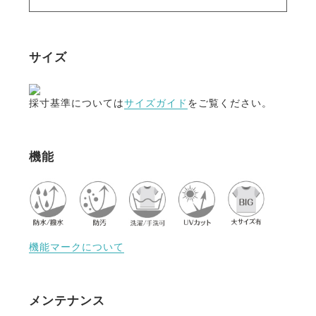
・防風
防風効果のある生地だから、冬場の騎乗でもしっかり
保温されます。
サイズ
・防汚、防花粉
汚れにくい生地でメンテナンスもらくちん。ご家庭で
採寸基準については
サイズガイド
をご覧ください。
の洗濯もOK。
花粉もつきにくいので花粉症の方にもおすすめです。
機能
・UVカット
紫外線カット機能により、馬場の日差しから肌を守り
ます。
・騎乗に最適化されたシルエット
生地の特性を考慮して熟練パタンナーがデザインした
機能マークについて
ショージャケットは、姿勢の美しさと動きやすさを両
立しました。
メンテナンス
・素材へのこだわり