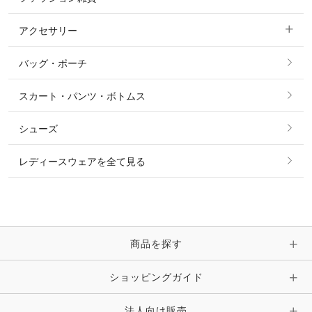
ショージャケット
ベスト
パーカー・トレーナー・スウェット
アクセサリー
すべてのファッション雑貨
ショーシャツ
その他 アウター
ニット・セーター
バッグ・ポーチ
すべてのアクセサリー
ソックス
タイ・タイピン・その他アクセサリー
シャツ・ブラウス・ワンピース
スカート・パンツ・ボトムス
リング
ベルト
その他 トップス
シューズ
ピアス・イヤリング
帽子・ヘア小物
レディースウェアを全て見る
ネックレス
マフラー・スカーフ・ストール・スヌード
ブレスレット・バングル・アンクレット
手袋
ピン・ブローチ・コサージュ
商品を探す
時計・財布・キーケース・革小物
ショッピングガイド
その他 アクセサリー
キーホルダー・チャーム・ストラップ
法人向け販売