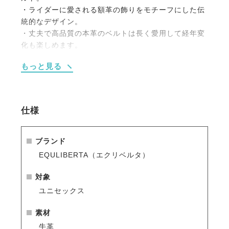
・ライダーに愛される額革の飾りをモチーフにした伝
統的なデザイン。
・丈夫で高品質の本革のベルトは長く愛用して経年変
化も楽しめます。
・レッスンではモチロン、普段使いにもマッチしま
もっと見る
す。
仕様
ブランド
EQULIBERTA（エクリベルタ）
対象
ユニセックス
素材
牛革