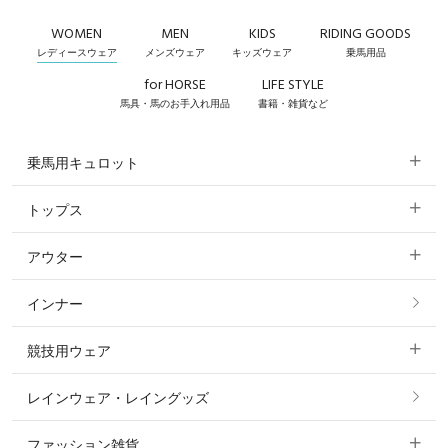
WOMEN
MEN
KIDS
RIDING GOODS
レディースウェア
メンズウェア
キッズウェア
乗馬用品
for HORSE
LIFE STYLE
馬具・馬のお手入れ用品
書籍・雑貨など
乗馬用キュロット
トップス
すべてのキュロット
アウター
すべてのトップス
フルグリップ・尻革 キュロット
インナー
すべてのアウター
ポロシャツ
ニーグリップ・膝革 キュロット
競技用ウェア
コート
カットソー・Tシャツ・タンクトップ
ノーグリップ・共布 キュロット
レインウェア・レイングッズ
すべての競技用ウェア
ジャケット・ブルゾン
機能性シャツ・スポーツシャツ
ファッション雑貨