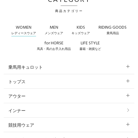
CATEGORY
商品カテゴリー
WOMEN
MEN
KIDS
RIDING GOODS
レディースウェア
メンズウェア
キッズウェア
乗馬用品
for HORSE
LIFE STYLE
馬具・馬のお手入れ用品
書籍・雑貨など
乗馬用キュロット
トップス
すべてのキュロット
アウター
すべてのトップス
フルグリップ・尻革 キュロット
インナー
すべてのアウター
ポロシャツ
ニーグリップ・膝革 キュロット
競技用ウェア
コート
カットソー・Tシャツ・タンクトップ
ノーグリップ・共布 キュロット