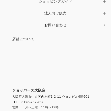
ショッピングガイド
その他 アクセサリー
キーホルダー・チャーム・ストラップ
法人向け販売
その他 ファッション雑貨
お問い合わせ
店舗について
ジョッパーズ大阪店
大阪府大阪市中央区内本町1-2-11 ウタカビル6階601
TEL：0120-969-232
営業日：月〜土曜 11時〜19時