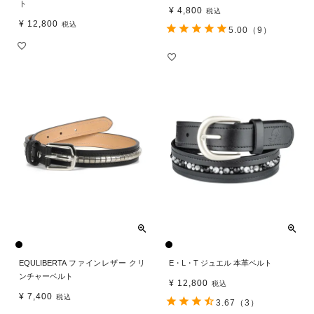
ト
¥
4,800
税込
¥
12,800
税込
5.00
（9）
EQULIBERTA ファインレザー クリ
E・L・T ジュエル 本革ベルト
ンチャーベルト
¥
12,800
税込
¥
7,400
税込
3.67
（3）