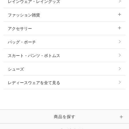
レインウェア・レイングッズ
すべての競技用ウェア
ジャケット・ブルゾン
機能性シャツ・スポーツシャツ
ファッション雑貨
ショージャケット
ベスト
パーカー・トレーナー・スウェット
アクセサリー
すべてのファッション雑貨
ショーシャツ
その他 アウター
ニット・セーター
バッグ・ポーチ
すべてのアクセサリー
ソックス
タイ・タイピン・その他アクセサリー
シャツ・ブラウス・ワンピース
スカート・パンツ・ボトムス
リング
ベルト
その他 トップス
シューズ
ピアス・イヤリング
帽子・ヘア小物
レディースウェアを全て見る
ネックレス
マフラー・スカーフ・ストール・スヌード
ブレスレット・バングル・アンクレット
手袋
ピン・ブローチ・コサージュ
商品を探す
時計・財布・キーケース・革小物