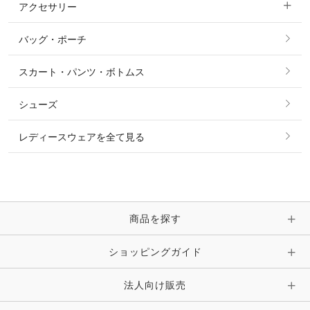
アクセサリー
すべてのファッション雑貨
ショーシャツ
その他 アウター
ニット・セーター
バッグ・ポーチ
すべてのアクセサリー
ソックス
タイ・タイピン・その他アクセサリー
シャツ・ブラウス・ワンピース
スカート・パンツ・ボトムス
リング
ベルト
その他 トップス
シューズ
ピアス・イヤリング
帽子・ヘア小物
レディースウェアを全て見る
ネックレス
マフラー・スカーフ・ストール・スヌード
ブレスレット・バングル・アンクレット
手袋
ピン・ブローチ・コサージュ
商品を探す
時計・財布・キーケース・革小物
ショッピングガイド
その他 アクセサリー
キーホルダー・チャーム・ストラップ
法人向け販売
その他 ファッション雑貨