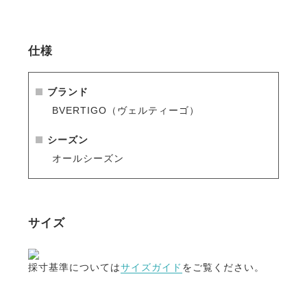
・耐久性に優れ、乗馬スタイルにもカジュアルな装い
にもマッチ。
仕様
※シーズン品のため入荷数が少なく再販はありません
のでお早めのご注文をお勧めします。
人気商品はすぐに完売となりますので、新商品をいち
ブランド
早くご案内している
メールマガジン
や
LINE
をご活用く
BVERTIGO（ヴェルティーゴ）
ださい。
シーズン
オールシーズン
サイズ
採寸基準については
サイズガイド
をご覧ください。