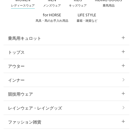
WOMEN
MEN
KIDS
RIDING GOODS
レディースウェア
メンズウェア
キッズウェア
乗馬用品
for HORSE
LIFE STYLE
馬具・馬のお手入れ用品
書籍・雑貨など
乗馬用キュロット
トップス
すべてのキュロット
アウター
すべてのトップス
フルグリップ・尻革 キュロット
インナー
すべてのアウター
ポロシャツ
ニーグリップ・膝革 キュロット
競技用ウェア
コート
カットソー・Tシャツ・タンクトップ
ノーグリップ・共布 キュロット
レインウェア・レイングッズ
すべての競技用ウェア
ジャケット・ブルゾン
機能性シャツ・スポーツシャツ
ファッション雑貨
ショージャケット
ベスト
パーカー・トレーナー・スウェット