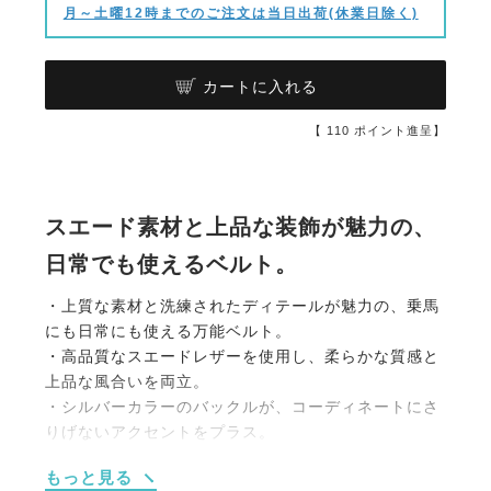
月～土曜12時までのご注文は当日出荷(休業日除く)
カートに入れる
【
110
ポイント進呈】
スエード素材と上品な装飾が魅力の、
日常でも使えるベルト。
・上質な素材と洗練されたディテールが魅力の、乗馬
にも日常にも使える万能ベルト。
・高品質なスエードレザーを使用し、柔らかな質感と
上品な風合いを両立。
・シルバーカラーのバックルが、コーディネートにさ
りげないアクセントをプラス。
・背面にはクリスタルロゴのディテール入りで、華や
もっと見る
かさを演出。