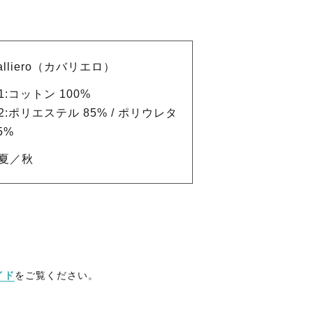
alliero（カバリエロ）
1:コットン 100%
2:ポリエステル 85% / ポリウレタ
5%
夏／秋
イド
をご覧ください。