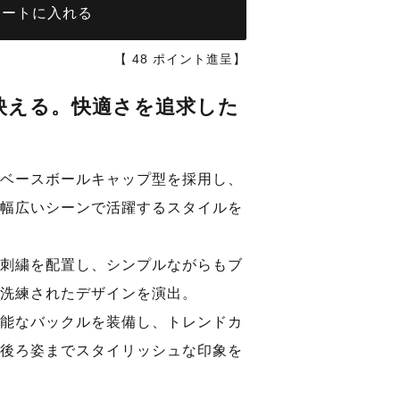
カートに入れる
【
48
ポイント進呈】
映える。快適さを追求した
。
ベースボールキャップ型を採用し、
ト
ライトベリ
幅広いシーンで活躍するスタイルを
刺繍を配置し、シンプルながらもブ
洗練されたデザインを演出。
能なバックルを装備し、トレンドカ
後ろ姿までスタイリッシュな印象を