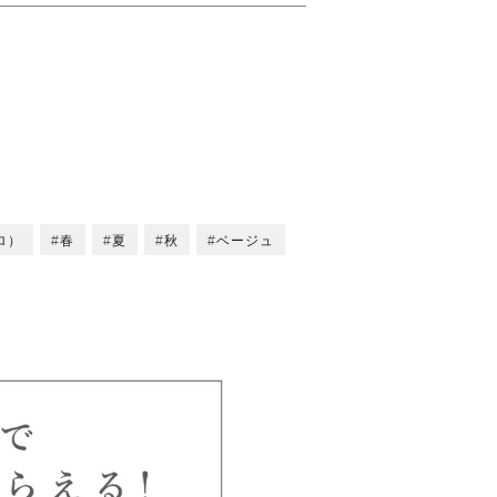
エロ）
春
夏
秋
ベージュ