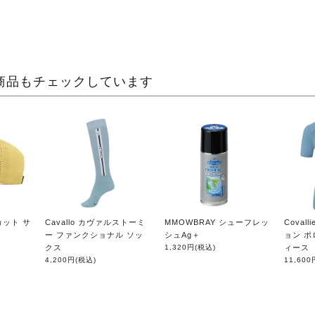
商品もチェックしています
Vカット サ
Cavallo カヴァルストーミ
MMOWBRAY シューフレッ
Covall
ー ファンクショナル ソッ
シュAg＋
ョン ポ
クス
1,320円
(税込)
ィース
4,200円
(税込)
11,600