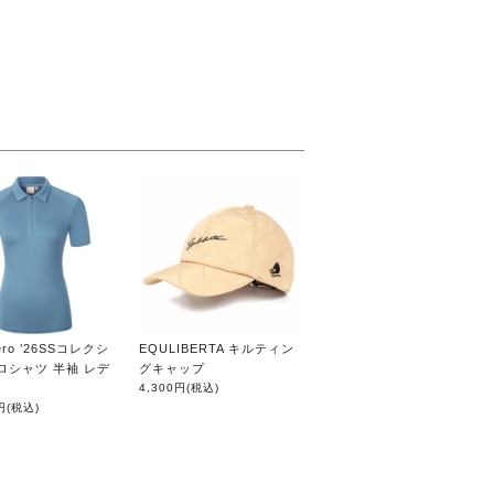
iero ’26SSコレクシ
EQULIBERTA キルティン
ロシャツ 半袖 レデ
グキャップ
4,300円
(税込)
円
(税込)