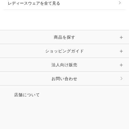
レディースウェアを全て見る
ネックレス
マフラー・スカーフ・ストール・スヌード
ブレスレット・バングル・アンクレット
手袋
ピン・ブローチ・コサージュ
商品を探す
時計・財布・キーケース・革小物
ショッピングガイド
その他 アクセサリー
キーホルダー・チャーム・ストラップ
法人向け販売
その他 ファッション雑貨
お問い合わせ
店舗について