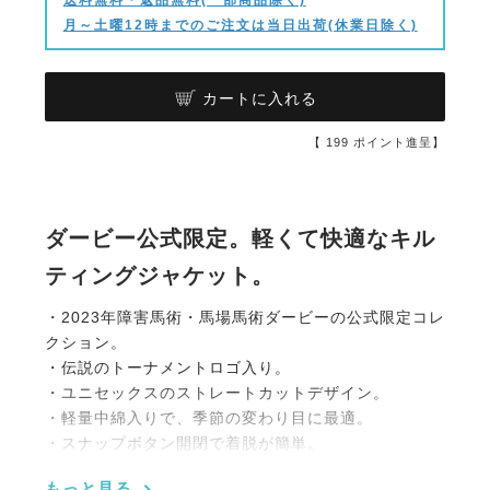
月～土曜12時までのご注文は当日出荷(休業日除く)
カートに入れる
【
199
ポイント進呈】
ダービー公式限定。軽くて快適なキル
ティングジャケット。
・2023年障害馬術・馬場馬術ダービーの公式限定コレ
クション。
・伝説のトーナメントロゴ入り。
・ユニセックスのストレートカットデザイン。
・軽量中綿入りで、季節の変わり目に最適。
・スナップボタン開閉で着脱が簡単。
・クラシックな小さめ襟がおしゃれ。
もっと見る