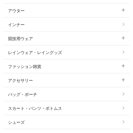
アウター
すべてのトップス
フルグリップ・尻革 キュロット
インナー
すべてのアウター
ポロシャツ
ニーグリップ・膝革 キュロット
競技用ウェア
コート
カットソー・Tシャツ・タンクトップ
ノーグリップ・共布 キュロット
レインウェア・レイングッズ
すべての競技用ウェア
ジャケット・ブルゾン
機能性シャツ・スポーツシャツ
ファッション雑貨
ショージャケット
ベスト
パーカー・トレーナー・スウェット
アクセサリー
すべてのファッション雑貨
ショーシャツ
その他 アウター
ニット・セーター
バッグ・ポーチ
すべてのアクセサリー
ソックス
タイ・タイピン・その他アクセサリー
シャツ・ブラウス・ワンピース
スカート・パンツ・ボトムス
リング
ベルト
その他 トップス
シューズ
ピアス・イヤリング
帽子・ヘア小物