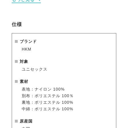
・複数の便利なポケットを装備。
・前を開けるとスナップボタン裏のコントラスト素材
がおしゃれなアクセント。
・サイズ選びの目安は女性がワンサイズ小さめ推奨、
仕様
男性はワンサイズ大きめを推奨。
※シーズン品のため入荷数が少なく再販はありません
ブランド
のでお早めのご注文をお勧めします。
HKM
人気商品はすぐに完売となりますので、新商品をいち
早くご案内している
メールマガジン
や
LINE
をご活用く
対象
ださい。
ユニセックス
素材
表地：ナイロン 100%
別布：ポリエステル 100％
裏地：ポリエステル 100%
中綿：ポリエステル 100%
原産国