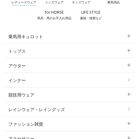
レディースウェア
メンズウェア
キッズウェア
乗馬用品
for HORSE
LIFE STYLE
馬具・馬のお手入れ用品
書籍・雑貨など
乗馬用キュロット
トップス
すべてのキュロット
アウター
すべてのトップス
フルグリップ・尻革 キュロット
インナー
すべてのアウター
ポロシャツ
ニーグリップ・膝革 キュロット
競技用ウェア
コート
カットソー・Tシャツ・タンクトップ
ノーグリップ・共布 キュロット
レインウェア・レイングッズ
すべての競技用ウェア
ジャケット・ブルゾン
機能性シャツ・スポーツシャツ
ファッション雑貨
ショージャケット
ベスト
パーカー・トレーナー・スウェット
アクセサリー