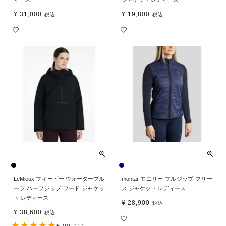
¥
31,000
¥
19,800
税込
税込
LeMieux フィービー ウォータープル
montar モエリー フルジップ フリー
ーフ ハーフジップ フード ジャケッ
ス ジャケット レディース
ト レディース
¥
28,900
税込
¥
38,600
税込