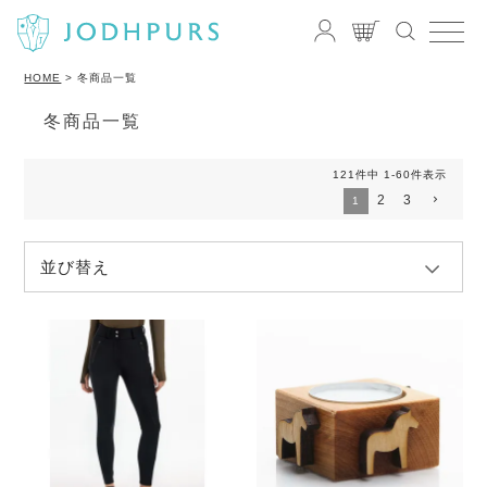
HOME
冬商品一覧
冬商品一覧
121
件中
1
-
60
件表示
2
3
1
並び替え