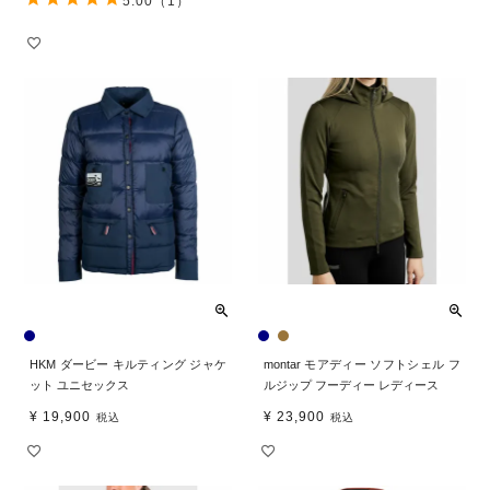
5.00
（1）
HKM ダービー キルティング ジャケ
montar モアディー ソフトシェル フ
ット ユニセックス
ルジップ フーディー レディース
¥
19,900
¥
23,900
税込
税込