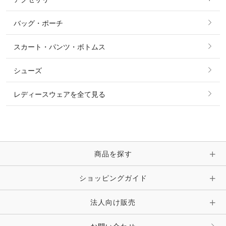
すべてのファッション雑貨
ショーシャツ
その他 アウター
ニット・セーター
バッグ・ポーチ
すべてのアクセサリー
ソックス
タイ・タイピン・その他アクセサリー
シャツ・ブラウス・ワンピース
スカート・パンツ・ボトムス
リング
ベルト
その他 トップス
シューズ
ピアス・イヤリング
帽子・ヘア小物
レディースウェアを全て見る
ネックレス
マフラー・スカーフ・ストール・スヌード
ブレスレット・バングル・アンクレット
手袋
ピン・ブローチ・コサージュ
商品を探す
時計・財布・キーケース・革小物
ショッピングガイド
その他 アクセサリー
キーホルダー・チャーム・ストラップ
法人向け販売
その他 ファッション雑貨