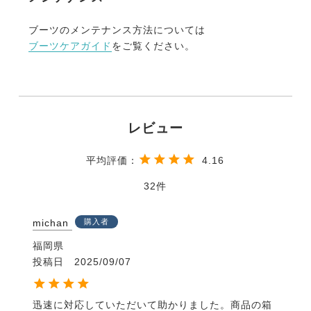
ブーツのメンテナンス方法については
そこで日本屈指の靴の産地、神戸・長田で長い歴史を
ブーツケアガイド
をご覧ください。
もつ老舗メーカーに協力を依頼しました。
そしてサンプルを製作しインストラクターによる騎乗
テストを行います。
テスト結果をフィードバックしてラストを削ったり、
肉付けしたり。
またロングブーツなので足首より上側は木型ではなく
型紙でデザインされるのですが、
この部分も合わせて細かく調整されます。
4.16
素材に問題があれば革の種類やなめし方を変えたりし
32
て完成に近づけていきます。
そうして、３年以上の時間と10足以上の試作品を経て
最終サンプルが完成しました。
michan
購入者
福岡県
ブーツの量産は、長年ドイツや英国向けに乗馬ブーツ
投稿日
2025/09/07
を生産してきた海外工場に依頼しました。
何度か量産サンプルの修正を繰り返し、さらに1年の
歳月を掛けて皆様に提供できるブーツが完成しまし
迅速に対応していただいて助かりました。商品の箱