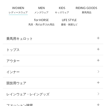
WOMEN
MEN
KIDS
RIDING GOODS
レディースウェア
メンズウェア
キッズウェア
乗馬用品
for HORSE
LIFE STYLE
馬具・馬のお手入れ用品
書籍・雑貨など
乗馬用キュロット
トップス
すべてのキュロット
アウター
すべてのトップス
フルグリップ・尻革 キュロット
インナー
すべてのアウター
ポロシャツ
ニーグリップ・膝革 キュロット
競技用ウェア
コート
カットソー・Tシャツ・タンクトップ
ノーグリップ・共布 キュロット
レインウェア・レイングッズ
すべての競技用ウェア
ジャケット・ブルゾン
機能性シャツ・スポーツシャツ
ファッション雑貨