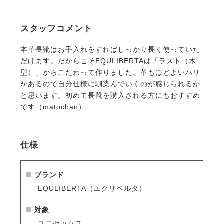
靴。
1本は持っていたいトラッドなスタイルの乗馬ブーツ
スタッフコメント
に仕上がりました。
本革長靴はお手入れをすればしっかり長く使っていた
・丈夫で使うほどに馴染む本革
だけます。だからこそEQULIBERTAは「ラスト（木
外側は柔らかい質感ながら丈夫でしなりがある牛革、
型）」からこだわって作りました。革もほどよいハリ
内側はソフトで吸い付くようにフィットする肌触りの
があるので自分仕様に馴染んでいくのが感じられるか
良い豚革です。
と思います。初めて長靴を購入される方にもおすすめ
です（matochan）
・使いやすい、動きやすい
バックのファスナーが下端ぎりぎりまで下がるので着
脱しやすいです。
仕様
ファスナーに沿って伸縮素材が入っているので、適度
なフィット感を得られます。
日本人でも履きやすい低めの筒丈で動きやすいです。
ブランド
あぶみの上も、コンクリートの上でも滑りにくいノン
EQULIBERTA（エクリベルタ）
スリップソール。
対象
・足が長く、綺麗に見える
ユニセックス