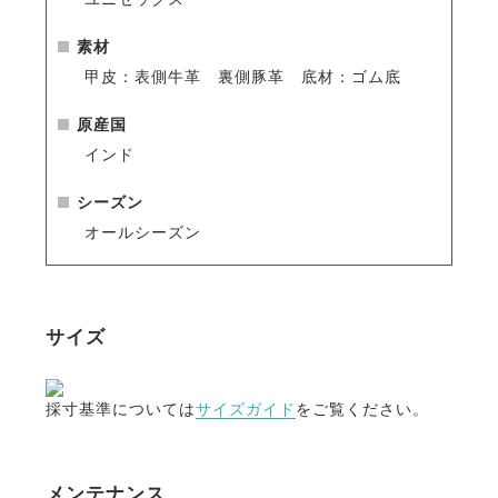
日本人でも履きやすい低めの筒丈ながらデザインを工
夫することで足が長く見えます。
素材
筒外側のトップを高くしてヒザを包み込むようなカー
甲皮：表側牛革 裏側豚革 底材：ゴム底
ブにすることで、足が細く長く見えます。
またヒールも若干高めになっています。
原産国
インド
・タウンユースにもおすすめ
トゥ（つま先）がスクエア型で、都会的に洗練された
シーズン
雰囲気。普段履きでも絵になるスタイルです。
オールシーズン
また高級感のあるロゴ入りボタンは馬モチーフのロゴ
がさりげなく乗馬をアピールします。
サイズ
【開発ストーリー】
靴のフィット感で最も重要なものは、靴の元になる土
採寸基準については
サイズガイド
をご覧ください。
台の「ラスト（木型）」です。
革靴は、ラストに革を被せて形が作られます。
日本人の足にフィットした乗馬ブーツを作るには、日
メンテナンス
本人の足に合ったラストを作らなければなりません。