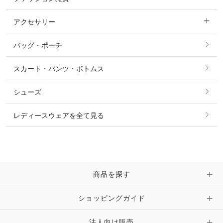
ショージャケット
ベスト
パーカー・トレーナー・スウェット
アクセサリー
すべてのファッション雑貨
ショーシャツ
その他 アウター
ニット・セーター
バッグ・ポーチ
すべてのアクセサリー
ソックス
タイ・タイピン・その他アクセサリー
シャツ・ブラウス・ワンピース
スカート・パンツ・ボトムス
リング
ベルト
その他 トップス
シューズ
ピアス・イヤリング
帽子・ヘア小物
レディースウェアを全て見る
ネックレス
マフラー・スカーフ・ストール・スヌード
ブレスレット・バングル・アンクレット
手袋
ピン・ブローチ・コサージュ
商品を探す
時計・財布・キーケース・革小物
ショッピングガイド
その他 アクセサリー
キーホルダー・チャーム・ストラップ
法人向け販売