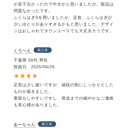
た。
が若干古かったので中古かと思いましたが、製品は
問題なかったです。

多くの人の想いを経て完成したブーツです。是非一度
ふくらはぎSを買いましたが、足首、ふくらはぎが
お試し下さい。
少しゆとりがありすぎるかもと思いました。デザイ
・保管の際は型崩れを防ぐ為の
【EQULIBERTA ブー
ンはおしゃれでタウンユースでも大丈夫そうです。
ツキーパー】
のご使用をおすすめします。
・日々のお手入れには
【EQULIBERTA ベーシックブ
ーツケアBOX】
のご使用をおすすめします。ロゴ入り
くろべえ
購入者
缶ケースに手入れ道具がすべて入ったBOX。ブーツケ
千葉県
30代
男性
アガイド付きなので初めてのお手入れにも◎。
投稿日
2025/06/25
《お得なセット販売》
・ロングブーツを収納、持ち運びできるバッグとのセ
足首は少し緩いですが、値段の割にしっかりとした
ット
ものが届きました。

EQULIBERTA 本革 ロングブーツ＆バッグセット
着脱もしやすいですし、発送までの細やかなご連絡
・型崩れを防止できるブーツキーパーとのセット
も安心感がありました。
EQULIBERTA 本革 ロングブーツ＆ブーツキーパーセ
ット
あーちゃん
購入者