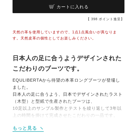
カートに入れる
【
398
ポイント進呈】
天然の革を使用していますので、1点1点風合いが異なりま
す。天然皮革の個性としてお楽しみください。
日本人の足に合うようデザインされた
こだわりのブーツです。
EQULIBERTAから待望の本革ロングブーツが登場し
ました。
日本人の足に合うよう、日本でデザインされたラスト
（木型）と型紙で生産されたブーツは、
10足以上のサンプル製作とテストを繰り返して3年以
上の時間を掛けて完成させたこだわりの一品です。
もっと見る
・いつまでも履けるデザイン
デザインは流行に左右されないスタンダードな革長