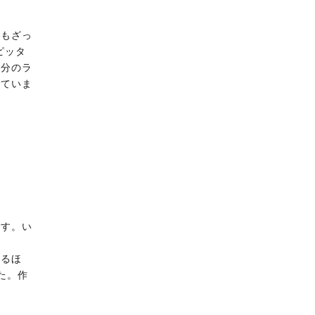
てもざっ
ピッタ
部分のラ
いていま
です。い
あるほ
た。作