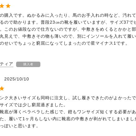
の購入です。ぬかるみに入ったり、馬のお手入れの時など、汚れ
るので助かります。普段23㎝の靴を履いていますが、サイズ37で
。このお値段なので仕方ないのですが、中敷きをめくるとかかと
丸見えで、中敷きその物も薄いので、別にインソールを入れて履
のせいでちょっと窮屈になってしまったので星マイナス1です。
ティア
購入者
2025/10/10
ンク大きいサイズも同時に注文し、試し履きできたのがよかった
サイズでは少し窮屈過ぎました。

靴底が薄くペラペラした感じで、鐙もワンサイズ短くする必要が
た、履いて1ヶ月もしない内に靴底の中敷きが剥がれてしまいまし
っぽいと思います。