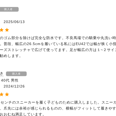
購入者
2025/06/13
のゴム部分を除けば完全な防水です。不良馬場での騎乗や丸洗い
。普段、幅広の26.5cmを履いている私にはEU42では幅が狭く小
ーズストレッチャで広げて使ってます。足が幅広の方は１~２サイ
勧めします。
き
購入者
40代
男性
2024/12/26
3センチのスニーカーを履く子どものために購入しました。スニー
、爪先には余裕が感じられるものの、横幅がフィットして履きや
おおむね満足しています。