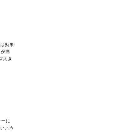
時は効果
指が痛
ズ大き
カーに
すいよう