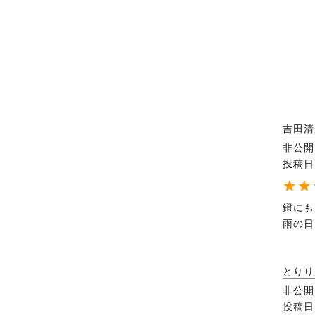
吉田清
非公開
投稿日
鐙にも
とりり
非公開
投稿日