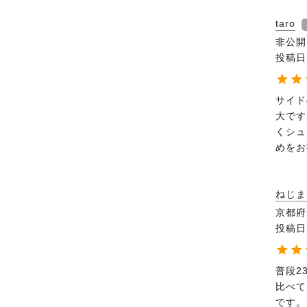
taro
非公開
投稿日
サイド
大です
くシュ
めをお
ねじま
京都府
投稿日
普段2
比べて
です。