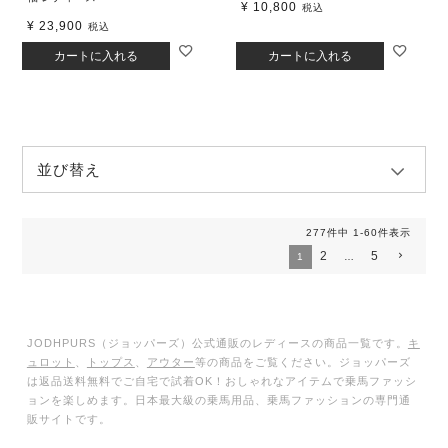
¥
10,800
税込
¥
23,900
税込
カートに入れる
カートに入れる
並び替え
277
件中
1
-
60
件表示
2
5
1
…
JODHPURS（ジョッパーズ）公式通販のレディースの商品一覧です。
キ
ュロット
、
トップス
、
アウター
等の商品をご覧ください。ジョッパーズ
は返品送料無料でご自宅で試着OK！おしゃれなアイテムで乗馬ファッシ
ョンを楽しめます。日本最大級の乗馬用品、乗馬ファッションの専門通
販サイトです。