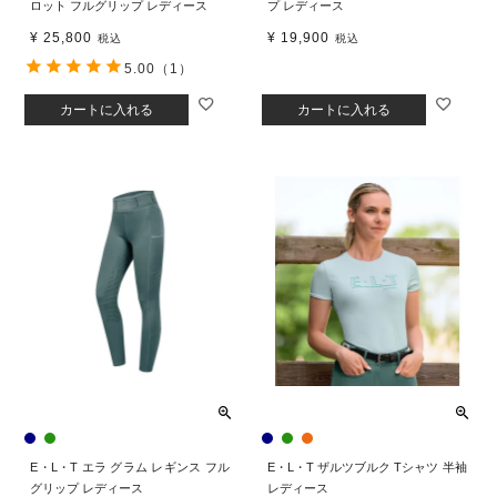
ロット フルグリップ レディース
プ レディース
¥
25,800
¥
19,900
税込
税込
5.00
（1）
カートに入れる
カートに入れる
E・L・T エラ グラム レギンス フル
E・L・T ザルツブルク Tシャツ 半袖
グリップ レディース
レディース