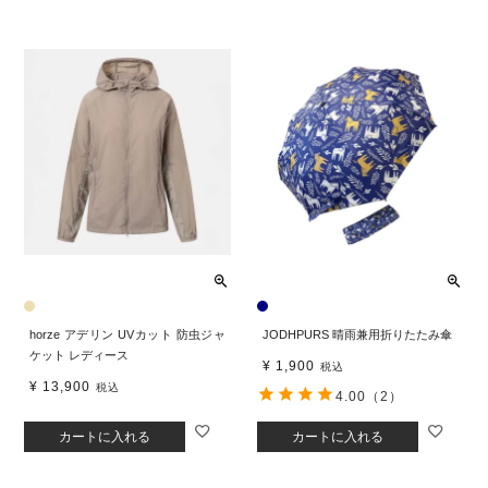
horze アデリン UVカット 防虫ジャ
JODHPURS 晴雨兼用折りたたみ傘
ケット レディース
¥
1,900
税込
¥
13,900
税込
4.00
（2）
カートに入れる
カートに入れる