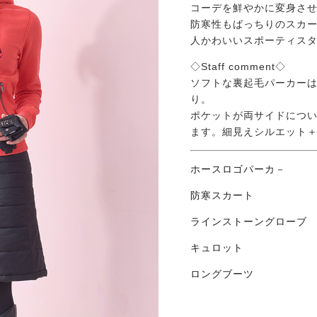
コーデを鮮やかに変身さ
防寒性もばっちりのスカ
人かわいいスポーティス
◇Staff comment◇
ソフトな裏起毛パーカー
り。
ポケットが両サイドにつ
ます。細見えシルエット
ホースロゴパーカ－ ￥1
防寒スカート ￥11
ラインストーングローブ ￥
キュロット ￥17
ロングブーツ ￥19