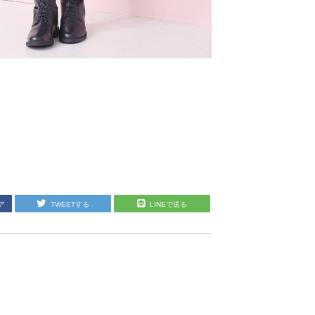
ア
TWEETする
LINEで送る