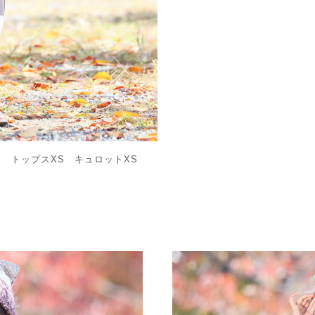
XS トップスXS キュロットXS