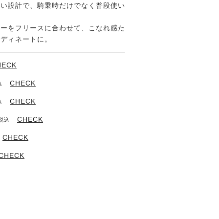
すい設計で、騎乗時だけでなく普段使い
ラーをフリースに合わせて、こなれ感た
ーディネートに。
HECK
CHECK
込
CHECK
込
CHECK
税込
CHECK
CHECK