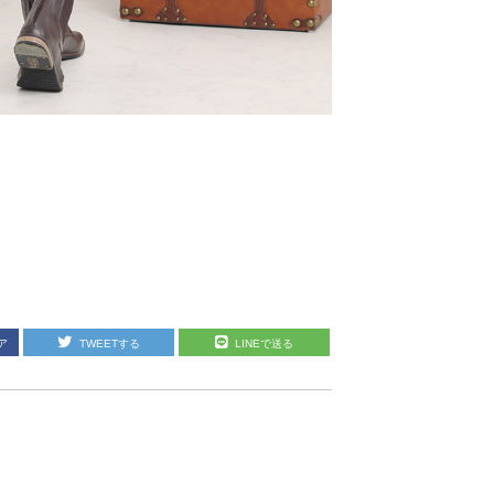
ア
TWEETする
LINEで送る