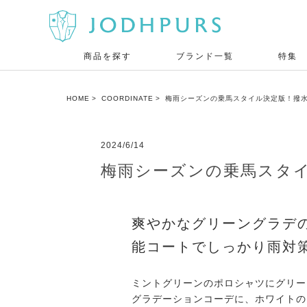
商品を探す
ブランド一覧
特集
HOME
COORDINATE
梅雨シーズンの乗馬スタイル決定版！撥水レイ
2024/6/14
梅雨シーズンの乗馬スタイル
爽やかなグリーングラデ
能コートでしっかり雨対
ミントグリーンのポロシャツにグリー
グラデーションコーデに、ホワイトの