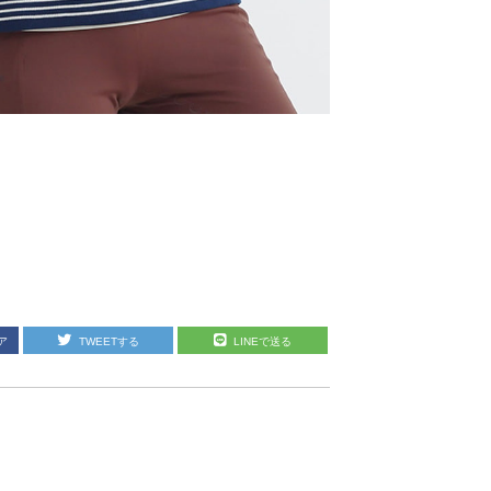
ア
TWEETする
LINEで送る