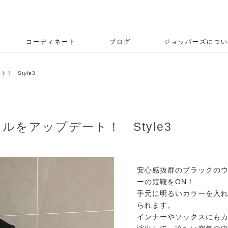
コーディネート
ブログ
ジョッパーズについ
！ Style3
をアップデート！ Style3
安心感抜群のブラックの
ーの短鞭をON！
手元に明るいカラーを入
られます。
インナーやソックスにも