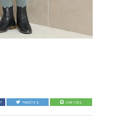
ア
TWEETする
LINEで送る