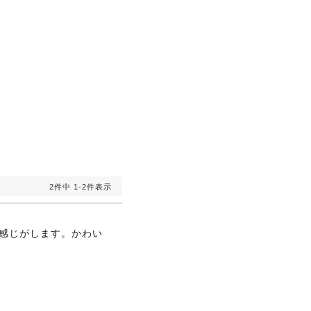
2
件中
1
-
2
件表示
感じがします。かわい