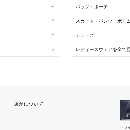
バッグ・ポーチ
すべてのアクセサリー
ソックス
スカート・パンツ・ボト
リング
ベルト
シューズ
プ
ピアス・イヤリング
帽子・ヘア小物
レディースウェアを全て
ネックレス
マフラー・スカーフ・
ブレスレット・バング
手袋
ピン・ブローチ・コサ
時計・財布・キーケー
ー
その他 アクセサリー
キーホルダー・チャー
店舗について
その他 ファッション雑
大