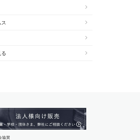
ムス
見る
ストール・スヌード
ル・アンクレット
ージュ
ス・革小物
ム・ストラップ
貨
会協賛