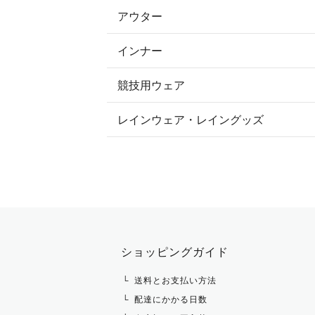
アウター
すべてのトップス
フルグリップ・尻革 キュロット
インナー
すべてのアウター
ポロシャツ
ニーグリップ・膝革 キュロット
競技用ウェア
コート
カットソー・Tシャツ・タンクトッ
ノーグリップ・共布 キュロット
レインウェア・レイングッズ
すべての競技用ウェア
ジャケット・ブルゾン
機能性シャツ・スポーツシャツ
ショージャケット
ベスト
パーカー・トレーナー・スウェット
ショーシャツ
その他 アウター
ニット・セーター
タイ・タイピン・その他アクセサリ
シャツ・ブラウス・ワンピース
ショッピングガイド
その他 トップス
送料とお支払い方法
配達にかかる日数