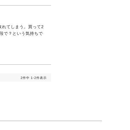
取れてしまう。買って2
段で？という気持ちで
2
件中
1
-
2
件表示