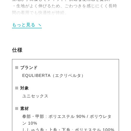
・生地がよく伸びるため、ごわつきを感じにくく長時
間の着用でも快適性が持続。
・手のひら側にグリップ力の高いハミモチーフのシリ
もっと見る
コン素材を採用、手綱をしっかりとホールドでき滑り
にくさを追求。
・手綱を握る際に負担のかかる人差し指は当て布でし
っかりと補強、耐久性抜群。
仕様
・テープ部分以外には貼り付かない特殊なマジックテ
ープを採用、グローブの生地や他の衣類を傷める心配
を軽減。
ブランド
・多くのスポーツやアウトドア製品で採用される、国
EQULIBERTA（エクリベルタ）
内製造の高品質素材を採用。
対象
ユニセックス
素材
拳部・甲部 : ポリエステル 90% / ポリウレタ
ン 10%
ししゅう糸・上糸・下糸 : ポリエステル 100%