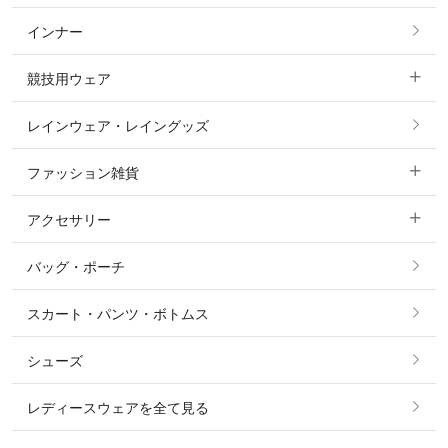
インナー
すべてのアウター
ポロシャツ
ニーグリップ・膝革 キュロット
競技用ウェア
コート
カットソー・Tシャツ・タンクトップ
ノーグリップ・共布 キュロット
レインウェア・レイングッズ
すべての競技用ウェア
ジャケット・ブルゾン
機能性シャツ・スポーツシャツ
ファッション雑貨
ショージャケット
ベスト
パーカー・トレーナー・スウェット
アクセサリー
すべてのファッション雑貨
ショーシャツ
その他 アウター
ニット・セーター
バッグ・ポーチ
すべてのアクセサリー
ソックス
タイ・タイピン・その他アクセサリー
シャツ・ブラウス・ワンピース
スカート・パンツ・ボトムス
リング
ベルト
その他 トップス
シューズ
ピアス・イヤリング
帽子・ヘア小物
レディースウェアを全て見る
ネックレス
マフラー・スカーフ・ストール・スヌード