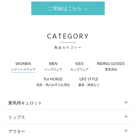
ご登録はこちら →
CATEGORY
商品カテゴリー
WOMEN
MEN
KIDS
RIDING GOODS
レディースウェア
メンズウェア
キッズウェア
乗馬用品
for HORSE
LIFE STYLE
馬具・馬のお手入れ用品
書籍・雑貨など
乗馬用キュロット
トップス
すべてのキュロット
アウター
すべてのトップス
フルグリップ・尻革 キュロット