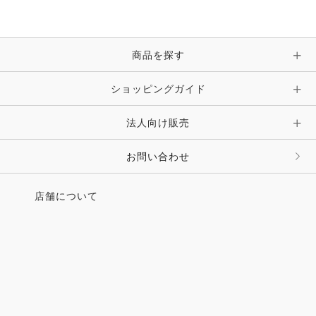
ブレスレット・バングル・アンクレット
手袋
ピン・ブローチ・コサージュ
商品を探す
時計・財布・キーケース・革小物
ショッピングガイド
その他 アクセサリー
キーホルダー・チャーム・ストラップ
法人向け販売
その他 ファッション雑貨
お問い合わせ
店舗について