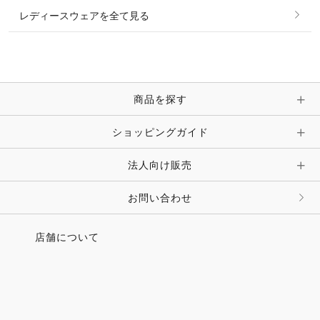
レディースウェアを全て見る
ネックレス
マフラー・スカーフ・ストール・スヌード
ブレスレット・バングル・アンクレット
手袋
ピン・ブローチ・コサージュ
商品を探す
時計・財布・キーケース・革小物
ショッピングガイド
その他 アクセサリー
キーホルダー・チャーム・ストラップ
法人向け販売
その他 ファッション雑貨
お問い合わせ
店舗について