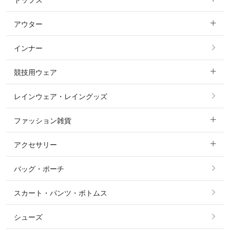
トップス
すべてのキュロット
アウター
すべてのトップス
フルグリップ・尻革 キュロット
インナー
すべてのアウター
ポロシャツ
ニーグリップ・膝革 キュロット
競技用ウェア
コート
カットソー・Tシャツ・タンクトップ
ノーグリップ・共布 キュロット
レインウェア・レイングッズ
すべての競技用ウェア
ジャケット・ブルゾン
機能性シャツ・スポーツシャツ
ファッション雑貨
ショージャケット
ベスト
パーカー・トレーナー・スウェット
アクセサリー
すべてのファッション雑貨
ショーシャツ
その他 アウター
ニット・セーター
バッグ・ポーチ
すべてのアクセサリー
ソックス
タイ・タイピン・その他アクセサリー
シャツ・ブラウス・ワンピース
スカート・パンツ・ボトムス
リング
ベルト
その他 トップス
シューズ
ピアス・イヤリング
帽子・ヘア小物