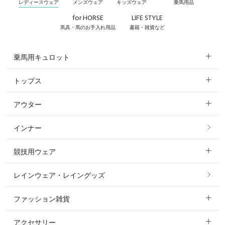
レディースウェア
メンズウェア
キッズウェア
乗馬用品
for HORSE
LIFE STYLE
馬具・馬のお手入れ用品
書籍・雑貨など
乗馬用キュロット
トップス
すべてのキュロット
アウター
すべてのトップス
フルグリップ・尻革 キュロット
インナー
すべてのアウター
ポロシャツ
ニーグリップ・膝革 キュロット
競技用ウェア
コート
カットソー・Tシャツ・タンクトップ
ノーグリップ・共布 キュロット
レインウェア・レイングッズ
すべての競技用ウェア
ジャケット・ブルゾン
機能性シャツ・スポーツシャツ
ファッション雑貨
ショージャケット
ベスト
パーカー・トレーナー・スウェット
アクセサリー
すべてのファッション雑貨