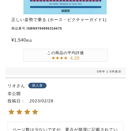
正しい姿勢で乗る (ホース・ピクチャーガイド1)
商品番号
ISBN9784895316675
¥
1,540
税込
4.20
5
件中
1
-
5
件表示
リオ
購入者
非公開
投稿日
2023/02/28
ページ数は少ないですが、要点が簡潔に記載されてい