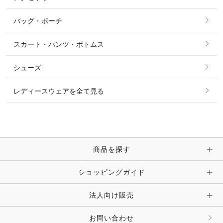
ショーシャツ
その他 アウター
ニット・セーター
バッグ・ポーチ
すべてのアクセサリー
ソックス
タイ・タイピン・その他アクセサリー
シャツ・ブラウス・ワンピース
スカート・パンツ・ボトムス
リング
ベルト
その他 トップス
シューズ
ピアス・イヤリング
帽子・ヘア小物
レディースウェアを全て見る
ネックレス
マフラー・スカーフ・ストール・スヌード
ブレスレット・バングル・アンクレット
手袋
ピン・ブローチ・コサージュ
商品を探す
時計・財布・キーケース・革小物
ショッピングガイド
その他 アクセサリー
キーホルダー・チャーム・ストラップ
法人向け販売
その他 ファッション雑貨
お問い合わせ