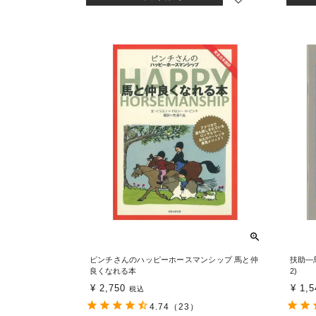
ピンチさんのハッピーホースマンシップ 馬と仲
扶助―
良くなれる本
2)
¥
2,750
¥
1,5
税込
4.74
（23）