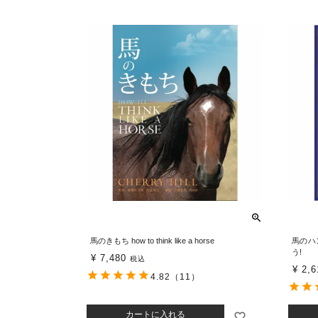
馬のきもち how to think like a horse
馬のハ
う!
¥
7,480
税込
¥
2,6
4.82
（11）
カートに入れる