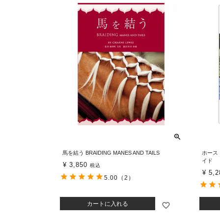
馬を結う BRAIDING MANES AND TAILS
ホース
イド
¥
3,850
税込
¥
5,2
5.00
（2）
カートに入れる