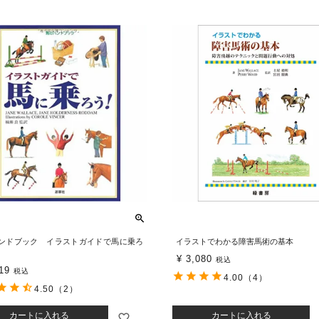
ンドブック イラストガイドで馬に乗ろ
イラストでわかる障害馬術の基本
¥
3,080
税込
19
税込
4.00
（4）
4.50
（2）
カートに入れる
カートに入れる