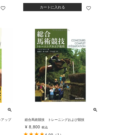
カートに入れる
ルアップ
総合馬術競技 トレーニングおよび競技
¥
8,800
税込
4.00
（1）