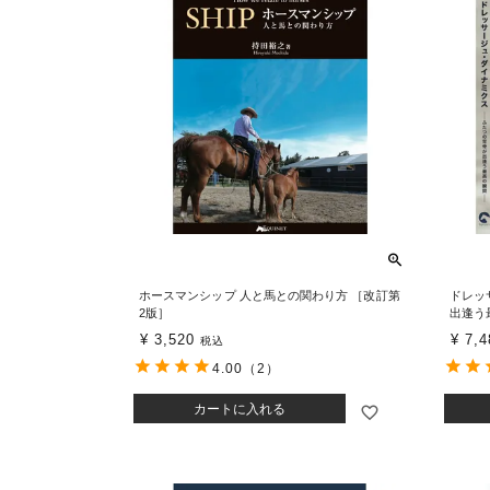
ホースマンシップ 人と馬との関わり方 ［改訂第
ドレッ
2版］
出逢う
¥
3,520
¥
7,4
税込
4.00
（2）
カートに入れる