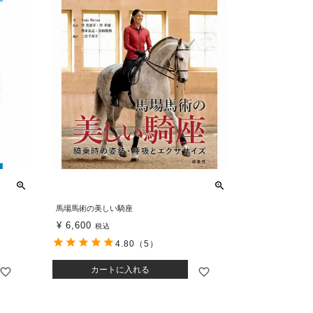
馬場馬術の美しい騎座
¥
6,600
税込
4.80
（5）
カートに入れる