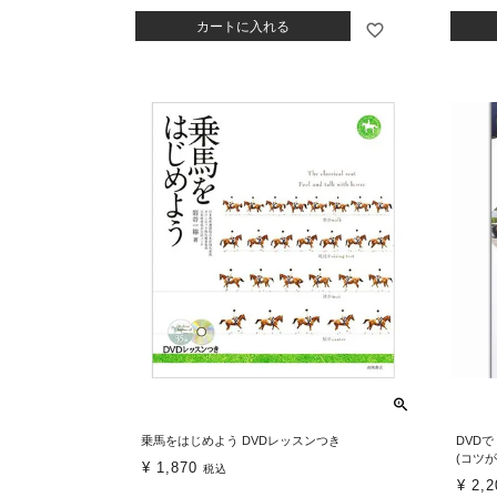
カートに入れる
乗馬をはじめよう DVDレッスンつき
DVD
(コツが
¥
1,870
税込
¥
2,2