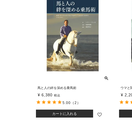
馬と人の絆を深める乗馬術
ウマと
¥
6,380
¥
2,2
税込
5.00
（2）
カートに入れる