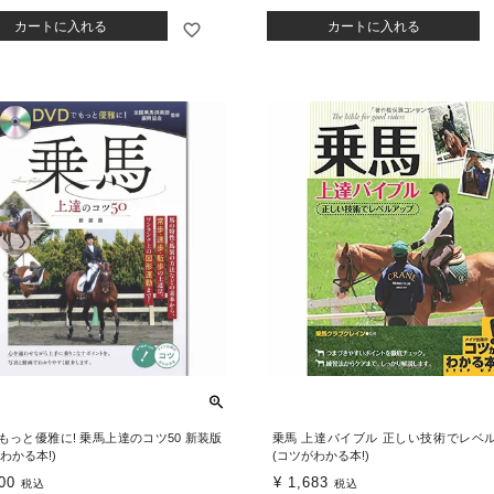
カートに入れる
カートに入れる
でもっと優雅に! 乗馬上達のコツ50 新装版
乗馬 上達バイブル 正しい技術でレベ
わかる本!)
(コツがわかる本!)
00
¥
1,683
税込
税込