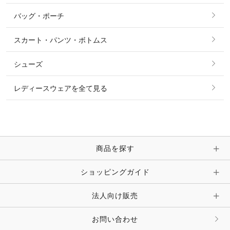
その他 アウター
ニット・セーター
バッグ・ポーチ
すべてのアクセサリー
ソックス
タイ・タイピン・その他アクセサリー
シャツ・ブラウス・ワンピース
スカート・パンツ・ボトムス
リング
ベルト
その他 トップス
シューズ
ピアス・イヤリング
帽子・ヘア小物
レディースウェアを全て見る
ネックレス
マフラー・スカーフ・ストール・スヌード
ブレスレット・バングル・アンクレット
手袋
ピン・ブローチ・コサージュ
商品を探す
時計・財布・キーケース・革小物
ショッピングガイド
その他 アクセサリー
キーホルダー・チャーム・ストラップ
法人向け販売
その他 ファッション雑貨
お問い合わせ