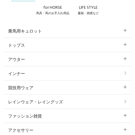
for HORSE
LIFE STYLE
馬具・馬のお手入れ用品
書籍・雑貨など
乗馬用キュロット
トップス
すべてのキュロット
アウター
すべてのトップス
フルグリップ・尻革 キュロット
インナー
すべてのアウター
ポロシャツ
ニーグリップ・膝革 キュロット
競技用ウェア
コート
カットソー・Tシャツ・タンクトップ
ノーグリップ・共布 キュロット
レインウェア・レイングッズ
すべての競技用ウェア
ジャケット・ブルゾン
機能性シャツ・スポーツシャツ
ファッション雑貨
ショージャケット
ベスト
パーカー・トレーナー・スウェット
アクセサリー
すべてのファッション雑貨
ショーシャツ