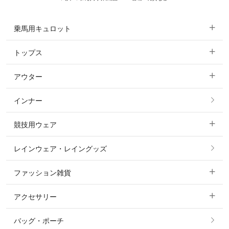
乗馬用キュロット
トップス
すべてのキュロット
アウター
すべてのトップス
フルグリップ・尻革 キュロット
インナー
すべてのアウター
ポロシャツ
ニーグリップ・膝革 キュロット
競技用ウェア
コート
カットソー・Tシャツ・タンクトップ
ノーグリップ・共布 キュロット
レインウェア・レイングッズ
すべての競技用ウェア
ジャケット・ブルゾン
機能性シャツ・スポーツシャツ
ファッション雑貨
ショージャケット
ベスト
パーカー・トレーナー・スウェット
アクセサリー
すべてのファッション雑貨
ショーシャツ
その他 アウター
ニット・セーター
バッグ・ポーチ
すべてのアクセサリー
ソックス
タイ・タイピン・その他アクセサリー