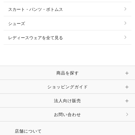
シャツ・ブラウス・ワンピース
スカート・パンツ・ボトムス
リング
ベルト
その他 トップス
シューズ
ピアス・イヤリング
帽子・ヘア小物
レディースウェアを全て見る
ネックレス
マフラー・スカーフ・ストール・スヌード
ブレスレット・バングル・アンクレット
手袋
ピン・ブローチ・コサージュ
商品を探す
時計・財布・キーケース・革小物
ショッピングガイド
その他 アクセサリー
キーホルダー・チャーム・ストラップ
法人向け販売
その他 ファッション雑貨
お問い合わせ
店舗について