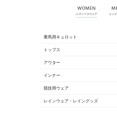
WOMEN
M
レディースウェア
メンズ
乗馬用キュロット
トップス
すべてのキュロット
アウター
すべてのトップス
フルグリップ・尻革 キュロット
インナー
すべてのアウター
ポロシャツ
ニーグリップ・膝革 キュロット
競技用ウェア
コート
カットソー・Tシャツ・タンクトッ
ノーグリップ・共布 キュロット
レインウェア・レイングッズ
すべての競技用ウェア
ジャケット・ブルゾン
機能性シャツ・スポーツシャツ
ショージャケット