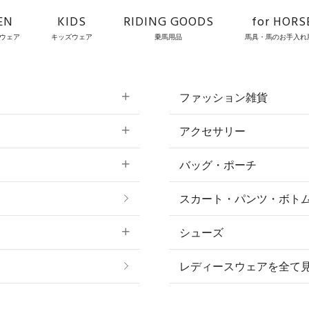
EN
KIDS
RIDING GOODS
for HORS
ウェア
キッズウェア
乗馬用品
馬具・馬のお手入れ
ファッション雑貨
アクセサリー
すべてのファッション
バッグ・ポーチ
すべてのアクセサリー
ソックス
スカート・パンツ・ボト
リング
ベルト
シューズ
プ
ピアス・イヤリング
帽子・ヘア小物
レディースウェアを全て
ネックレス
マフラー・スカーフ・