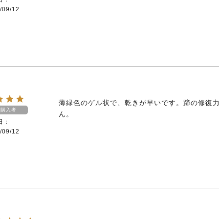
/09/12
薄緑色のゲル状で、乾きが早いです。蹄の修復
購入者
ん。
日
/09/12