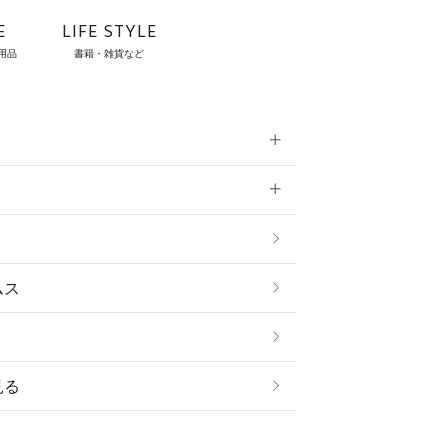
E
LIFE STYLE
用品
書籍・雑貨など
雑貨
ムス
見る
ストール・スヌード