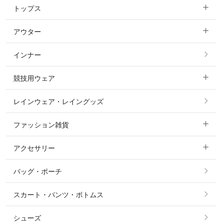
トップス
すべてのキュロット
アウター
すべてのトップス
フルグリップ・尻革 キュロット
インナー
すべてのアウター
ポロシャツ
ニーグリップ・膝革 キュロット
競技用ウェア
コート
カットソー・Tシャツ・タンクトップ
ノーグリップ・共布 キュロット
レインウェア・レイングッズ
すべての競技用ウェア
ジャケット・ブルゾン
機能性シャツ・スポーツシャツ
ファッション雑貨
ショージャケット
ベスト
パーカー・トレーナー・スウェット
アクセサリー
すべてのファッション雑貨
ショーシャツ
その他 アウター
ニット・セーター
バッグ・ポーチ
すべてのアクセサリー
ソックス
タイ・タイピン・その他アクセサリー
シャツ・ブラウス・ワンピース
スカート・パンツ・ボトムス
リング
ベルト
その他 トップス
シューズ