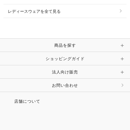
ピアス・イヤリング
帽子・ヘア小物
レディースウェアを全て見る
ネックレス
マフラー・スカーフ・ストール・スヌード
ブレスレット・バングル・アンクレット
手袋
ピン・ブローチ・コサージュ
商品を探す
時計・財布・キーケース・革小物
ショッピングガイド
その他 アクセサリー
キーホルダー・チャーム・ストラップ
法人向け販売
その他 ファッション雑貨
お問い合わせ
店舗について