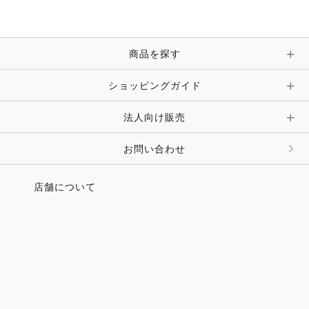
ブレスレット・バングル・アンクレット
手袋
ピン・ブローチ・コサージュ
商品を探す
時計・財布・キーケース・革小物
ショッピングガイド
その他 アクセサリー
キーホルダー・チャーム・ストラップ
法人向け販売
その他 ファッション雑貨
お問い合わせ
店舗について