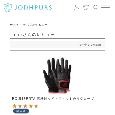
HOME
miriさんのレビュー
miriさんのレビュー
2
件中
1
-
2
件表示
EQULIBERTA 高機能タイトフィット合皮グローブ
購入者