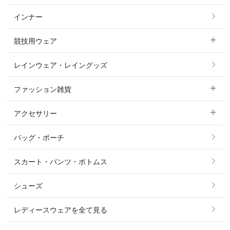
インナー
すべてのアウター
ポロシャツ
ニーグリップ・膝革 キュロット
競技用ウェア
コート
カットソー・Tシャツ・タンクトップ
ノーグリップ・共布 キュロット
レインウェア・レイングッズ
すべての競技用ウェア
ジャケット・ブルゾン
機能性シャツ・スポーツシャツ
ファッション雑貨
ショージャケット
ベスト
パーカー・トレーナー・スウェット
アクセサリー
すべてのファッション雑貨
ショーシャツ
その他 アウター
ニット・セーター
バッグ・ポーチ
すべてのアクセサリー
ソックス
タイ・タイピン・その他アクセサリー
シャツ・ブラウス・ワンピース
スカート・パンツ・ボトムス
リング
ベルト
その他 トップス
シューズ
ピアス・イヤリング
帽子・ヘア小物
レディースウェアを全て見る
ネックレス
マフラー・スカーフ・ストール・スヌード