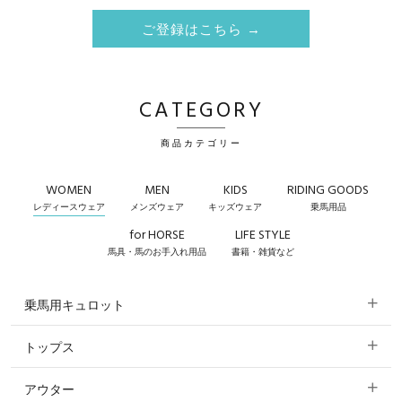
ご登録はこちら →
CATEGORY
商品カテゴリー
WOMEN
MEN
KIDS
RIDING GOODS
レディースウェア
メンズウェア
キッズウェア
乗馬用品
for HORSE
LIFE STYLE
馬具・馬のお手入れ用品
書籍・雑貨など
乗馬用キュロット
トップス
すべてのキュロット
アウター
すべてのトップス
フルグリップ・尻革 キュロット