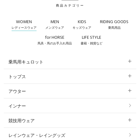
商品カテゴリー
WOMEN
MEN
KIDS
RIDING GOODS
レディースウェア
メンズウェア
キッズウェア
乗馬用品
for HORSE
LIFE STYLE
馬具・馬のお手入れ用品
書籍・雑貨など
乗馬用キュロット
トップス
すべてのキュロット
アウター
すべてのトップス
フルグリップ・尻革 キュロット
インナー
すべてのアウター
ポロシャツ
ニーグリップ・膝革 キュロット
競技用ウェア
コート
カットソー・Tシャツ・タンクトップ
ノーグリップ・共布 キュロット
レインウェア・レイングッズ
すべての競技用ウェア
ジャケット・ブルゾン
機能性シャツ・スポーツシャツ