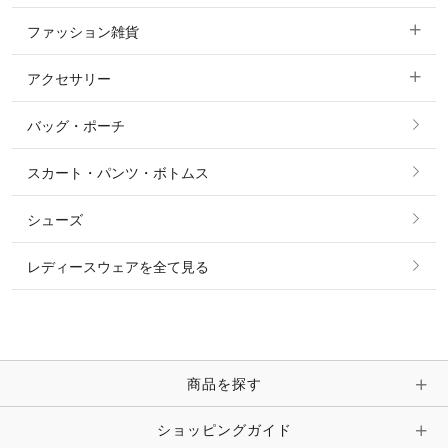
ファッション雑貨
ショージャケット
ベスト
パーカー・トレーナー・スウェット
アクセサリー
すべてのファッション雑貨
ショーシャツ
その他 アウター
ニット・セーター
バッグ・ポーチ
すべてのアクセサリー
ソックス
タイ・タイピン・その他アクセサリー
シャツ・ブラウス・ワンピース
スカート・パンツ・ボトムス
リング
ベルト
その他 トップス
シューズ
ピアス・イヤリング
帽子・ヘア小物
レディースウェアを全て見る
ネックレス
マフラー・スカーフ・ストール・スヌード
ブレスレット・バングル・アンクレット
手袋
ピン・ブローチ・コサージュ
商品を探す
時計・財布・キーケース・革小物
ショッピングガイド
その他 アクセサリー
キーホルダー・チャーム・ストラップ